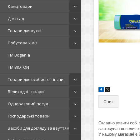
Канцтовари
Дім і сад
Товари для кухні
Побутова хімія
ТМ Bogenia
ТМ BIOTON
Товари для особистої гігієни
Великодні товари
Опис
Одноразовий посуд
Господарські товари
Складно уявити собі 
Засоби для догляду за взуттям
застосування величезн
У нашому магазині є й