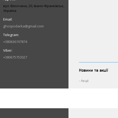
вул. Височана, 20, Івано-Франківськ,
Україна
ghospodarka@gmail.com
+380636197874
+380675753027
Новини та акції
Акції