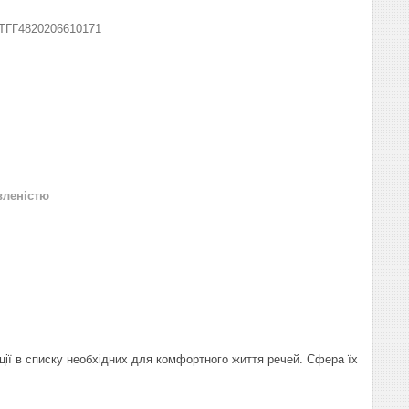
ТГГ4820206610171
вленістю
иції в списку необхідних для комфортного життя речей. Сфера їх