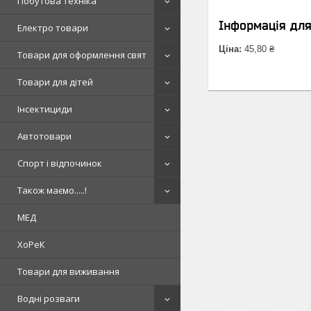
Побутова техніка
Інформація дл
Електро товари
Ціна:
45,80 ₴
Товари для оформлення свят
Товари для дітей
Інсектициди
Автотовари
Спорт і відпочинок
Також маємо.....!
МЕД
ХоРеК
Товари для виживання
Водні розваги