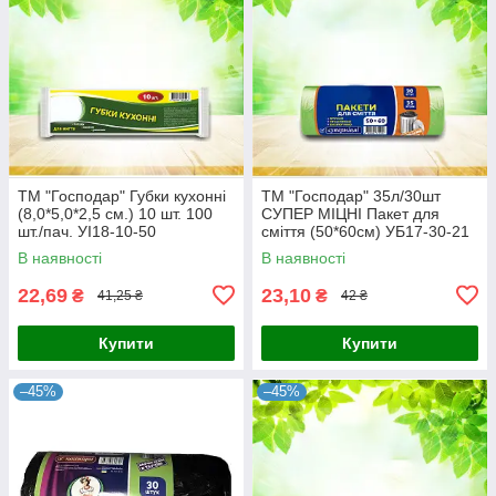
ТМ "Господар" Губки кухонні
ТМ "Господар" 35л/30шт
(8,0*5,0*2,5 см.) 10 шт. 100
СУПЕР МІЦНІ Пакет для
шт./пач. УІ18-10-50
сміття (50*60см) УБ17-30-21
В наявності
В наявності
22,69
23,10
₴
₴
41,25 ₴
42 ₴
Купити
Купити
–45%
–45%