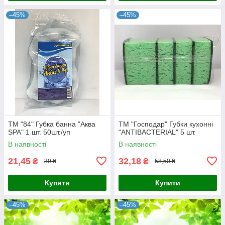
–45%
–45%
ТМ "84" Губка банна "Аква
ТМ "Господар" Губки кухонні
SPA" 1 шт. 50шт./уп
"ANTIBACTERIAL" 5 шт.
В наявності
В наявності
21,45
32,18
₴
₴
39 ₴
58,50 ₴
Купити
Купити
–45%
–45%