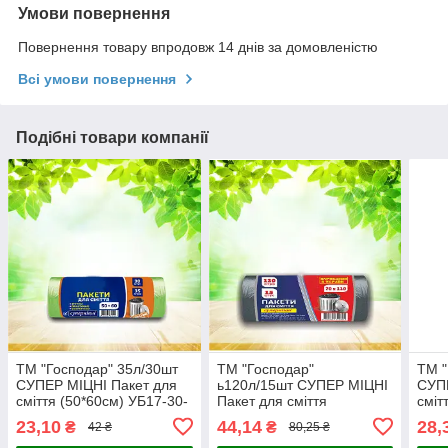
Умови повернення
Повернення товару впродовж 14 днів за домовленістю
Всі умови повернення
Подібні товари компанії
ТМ "Господар" 35л/30шт
ТМ "Господар"
ТМ "
СУПЕР МІЦНІ Пакет для
ь120л/15шт СУПЕР МІЦНІ
СУПЕ
сміття (50*60см) УБ17-30-
Пакет для сміття
сміт
21
(70*110см) 19г/м² 12 шт./
22
23,10
44,14
28,
₴
₴
42 ₴
80,25 ₴