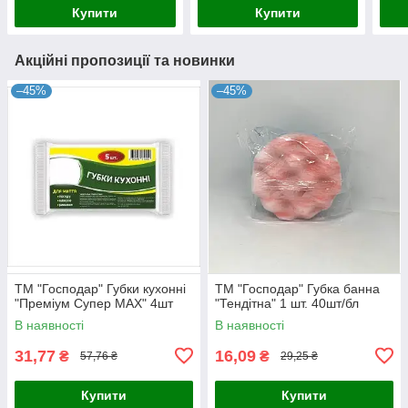
Купити
Купити
Акційні пропозиції та новинки
–45%
–45%
ТМ "Господар" Губки кухонні
ТМ "Господар" Губка банна
"Преміум Супер МАХ" 4шт
"Тендітна" 1 шт. 40шт/бл
В наявності
В наявності
31,77
16,09
₴
₴
57,76 ₴
29,25 ₴
Купити
Купити