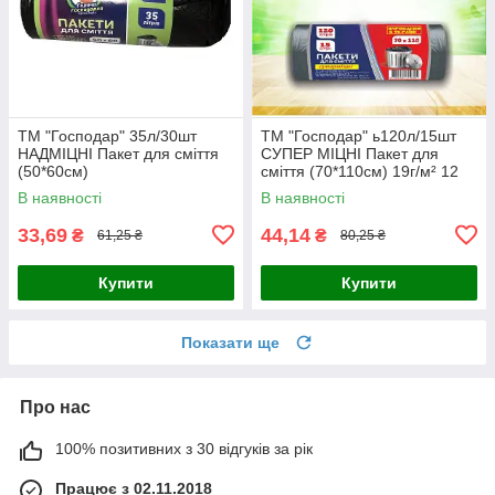
ТМ "Господар" 35л/30шт
ТМ "Господар" ь120л/15шт
НАДМІЦНІ Пакет для сміття
СУПЕР МІЦНІ Пакет для
(50*60см)
сміття (70*110см) 19г/м² 12
шт./
В наявності
В наявності
33,69
44,14
₴
₴
61,25 ₴
80,25 ₴
Купити
Купити
Показати ще
Про нас
100% позитивних з 30 відгуків за рік
Працює з 02.11.2018