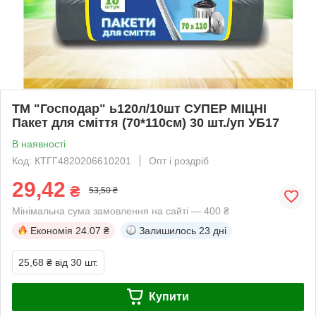
ТМ "Господар" ь120л/10шт СУПЕР МІЦНІ
Пакет для сміття (70*110см) 30 шт./уп УБ17
В наявності
Код: КТГГ4820206610201
Опт і роздріб
29,42
₴
53,50 ₴
Мінімальна сума замовлення на сайті — 400 ₴
Економія
24.07 ₴
Залишилось
23 дні
25,68 ₴
від 30 шт.
Купити