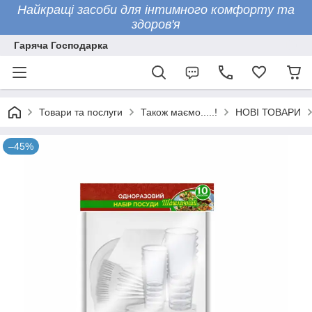
Найкращі засоби для інтимного комфорту та
здоров'я
Гаряча Господарка
Товари та послуги
Також маємо.....!
НОВІ ТОВАРИ
–45%