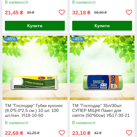
В наявності
В наявності
21,45
32,18
₴
₴
39 ₴
58,50 ₴
Купити
Купити
–45%
–45%
ТМ "Господар" Губки кухонні
ТМ "Господар" 35л/30шт
(8,0*5,0*2,5 см.) 10 шт. 100
СУПЕР МІЦНІ Пакет для
шт./пач. УІ18-10-50
сміття (50*60см) УБ17-30-21
В наявності
В наявності
22,69
23,10
₴
₴
41,25 ₴
42 ₴