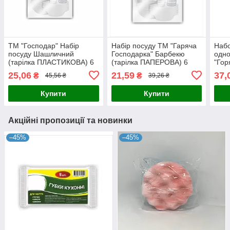
ТМ "Господар" Набір
Набір посуду ТМ "Гаряча
Наб
посуду Шашличний
Господарка" Барбекю
одно
(тарілка ПЛАСТИКОВА) 6
(тарілка ПАПЕРОВА) 6
"Гор
персон 1/50
персон 1/50
10 п
25,06
21,59
37,
₴
₴
45,56 ₴
39,26 ₴
Купити
Купити
Акційні пропозиції та новинки
–45%
–45%