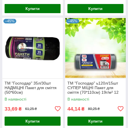
Купити
Купити
–45%
–45%
ТМ "Господар" 35л/30шт
ТМ "Господар" ь120л/15шт
НАДМІЦНІ Пакет для сміття
СУПЕР МІЦНІ Пакет для
(50*60см)
сміття (70*110см) 19г/м² 12
шт./
В наявності
В наявності
33,69
44,14
₴
₴
61,25 ₴
80,25 ₴
Купити
Купити