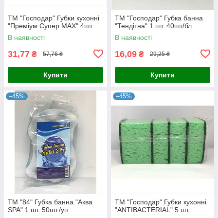
ТМ "Господар" Губки кухонні
ТМ "Господар" Губка банна
"Преміум Супер МАХ" 4шт
"Тендітна" 1 шт. 40шт/бл
В наявності
В наявності
31,77
16,09
₴
₴
57,76 ₴
29,25 ₴
Купити
Купити
–45%
–45%
ТМ "84" Губка банна "Аква
ТМ "Господар" Губки кухонні
SPA" 1 шт. 50шт./уп
"ANTIBACTERIAL" 5 шт.