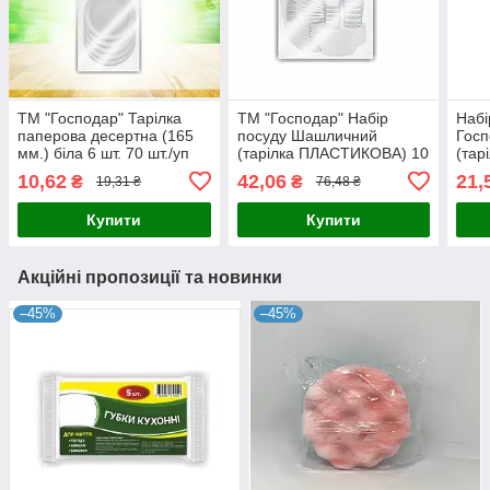
ТМ "Господар" Тарілка
ТМ "Господар" Набір
Набі
паперова десертна (165
посуду Шашличний
Госп
мм.) біла 6 шт. 70 шт./уп
(тарілка ПЛАСТИКОВА) 10
(тар
УВ19
персон 1/30
перс
10,62
42,06
21,
₴
₴
19,31 ₴
76,48 ₴
Купити
Купити
Акційні пропозиції та новинки
–45%
–45%