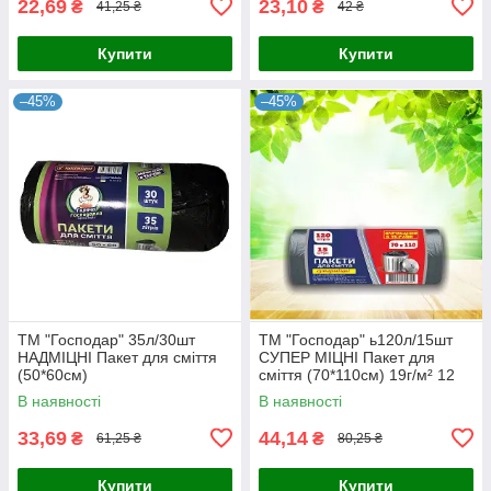
22,69
23,10
₴
₴
41,25 ₴
42 ₴
Купити
Купити
–45%
–45%
ТМ "Господар" 35л/30шт
ТМ "Господар" ь120л/15шт
НАДМІЦНІ Пакет для сміття
СУПЕР МІЦНІ Пакет для
(50*60см)
сміття (70*110см) 19г/м² 12
шт./
В наявності
В наявності
33,69
44,14
₴
₴
61,25 ₴
80,25 ₴
Купити
Купити