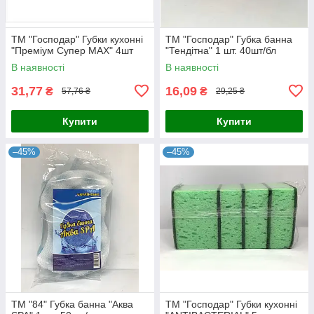
ТМ "Господар" Губки кухонні
ТМ "Господар" Губка банна
"Преміум Супер МАХ" 4шт
"Тендітна" 1 шт. 40шт/бл
В наявності
В наявності
31,77
16,09
₴
₴
57,76 ₴
29,25 ₴
Купити
Купити
–45%
–45%
ТМ "84" Губка банна "Аква
ТМ "Господар" Губки кухонні