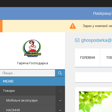
Найкращі 
Зараз у компанії н
ghospodarka@
ГОЛОВНА
ТО
Гаряча Господарка
Товари
Мобільні аксесуари
НАСІННЯ