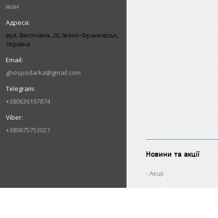
Іван
вул. Височана, 20, Івано-Франківськ,
Україна
ghospodarka@gmail.com
+380636197874
+380675753027
Новини та акції
Акції