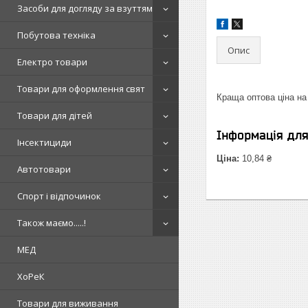
Засоби для догляду за взуттям
Побутова техніка
Опис
Електро товари
Товари для оформлення свят
Краща оптова ціна на
Товари для дітей
Інформація дл
Інсектициди
Ціна:
10,84 ₴
Автотовари
Спорт і відпочинок
Також маємо.....!
МЕД
ХоРеК
Товари для виживання