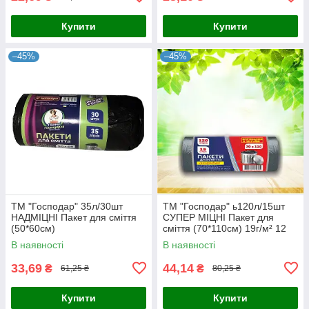
Купити
Купити
–45%
–45%
ТМ "Господар" 35л/30шт
ТМ "Господар" ь120л/15шт
НАДМІЦНІ Пакет для сміття
СУПЕР МІЦНІ Пакет для
(50*60см)
сміття (70*110см) 19г/м² 12
шт./
В наявності
В наявності
33,69
44,14
₴
₴
61,25 ₴
80,25 ₴
Купити
Купити