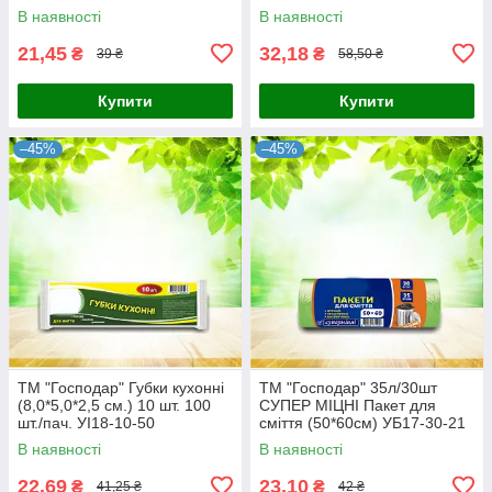
В наявності
В наявності
21,45
32,18
₴
₴
39 ₴
58,50 ₴
Купити
Купити
–45%
–45%
ТМ "Господар" Губки кухонні
ТМ "Господар" 35л/30шт
(8,0*5,0*2,5 см.) 10 шт. 100
СУПЕР МІЦНІ Пакет для
шт./пач. УІ18-10-50
сміття (50*60см) УБ17-30-21
В наявності
В наявності
22,69
23,10
₴
₴
41,25 ₴
42 ₴