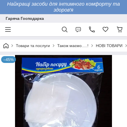
Найкращі засоби для інтимного комфорту та
здоров'я
Гаряча Господарка
Товари та послуги
Також маємо.....!
НОВІ ТОВАРИ
–45%