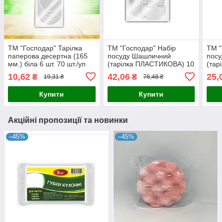
ТМ "Господар" Тарілка
ТМ "Господар" Набір
ТМ "
паперова десертна (165
посуду Шашличний
пос
мм.) біла 6 шт. 70 шт./уп
(тарілка ПЛАСТИКОВА) 10
(тар
УВ19
персон 1/30
перс
10,62
42,06
25,
₴
₴
19,31 ₴
76,48 ₴
Купити
Купити
Акційні пропозиції та новинки
–45%
–45%