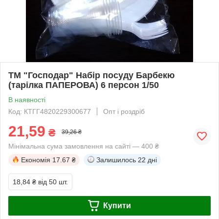
ТМ "Господар" Набір посуду Барбекю
(тарілка ПАПЕРОВА) 6 персон 1/50
В наявності
Код: КТГГ4820229300677
Опт і роздріб
21,59
₴
39,26 ₴
Мінімальна сума замовлення на сайті — 400 ₴
Економія
17.67 ₴
Залишилось
22 дні
18,84 ₴
від 50 шт.
Купити