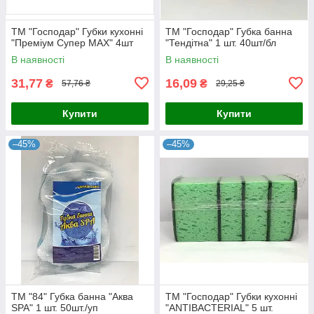
ТМ "Господар" Губки кухонні
ТМ "Господар" Губка банна
"Преміум Супер МАХ" 4шт
"Тендітна" 1 шт. 40шт/бл
В наявності
В наявності
31,77
16,09
₴
₴
57,76 ₴
29,25 ₴
Купити
Купити
–45%
–45%
ТМ "84" Губка банна "Аква
ТМ "Господар" Губки кухонні
SPA" 1 шт. 50шт./уп
"ANTIBACTERIAL" 5 шт.