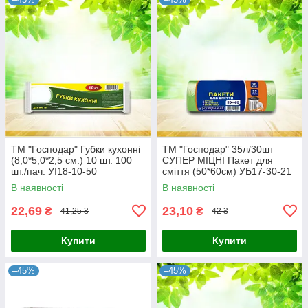
ТМ "Господар" Губки кухонні
ТМ "Господар" 35л/30шт
(8,0*5,0*2,5 см.) 10 шт. 100
СУПЕР МІЦНІ Пакет для
шт./пач. УІ18-10-50
сміття (50*60см) УБ17-30-21
В наявності
В наявності
22,69
23,10
₴
₴
41,25 ₴
42 ₴
Купити
Купити
–45%
–45%