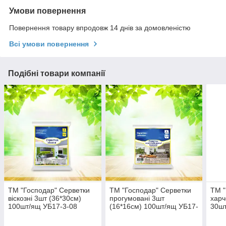
Умови повернення
Повернення товару впродовж 14 днів за домовленістю
Всі умови повернення
Подібні товари компанії
ТМ "Господар" Серветки
ТМ "Господар" Серветки
ТМ "
віскозні 3шт (36*30см)
прогумовані 3шт
харч
100шт/ящ УБ17-3-08
(16*16см) 100шт/ящ УБ17-
30шт
3-10