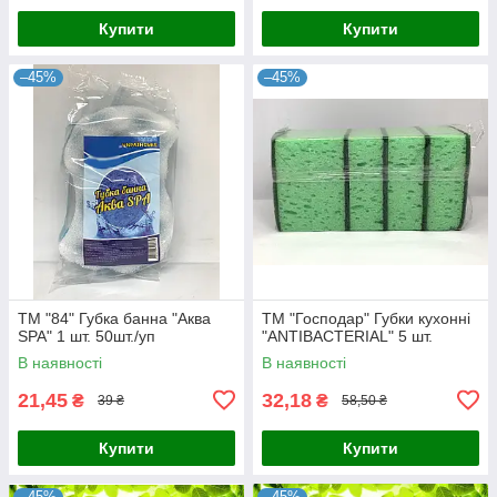
Купити
Купити
–45%
–45%
ТМ "84" Губка банна "Аква
ТМ "Господар" Губки кухонні
SPA" 1 шт. 50шт./уп
"ANTIBACTERIAL" 5 шт.
В наявності
В наявності
21,45
32,18
₴
₴
39 ₴
58,50 ₴
Купити
Купити
–45%
–45%