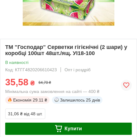
ТМ "Господар" Серветки гігієнічні (2 шари) у
коробці 100шт 48шт./ящ. УІ18-100
В наявності
Код: КТГГ4820206610423
Опт і роздріб
35,58
₴
64,70 ₴
Мінімальна сума замовлення на сайті — 400 ₴
Економія
29.11 ₴
Залишилось
25 днів
31,06 ₴
від 48 шт.
Купити