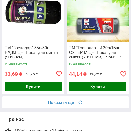
ТМ "Господар" 35л/30шт
ТМ "Господар" ь120л/15шт
НАДМІЦНІ Пакет для сміття
СУПЕР МІЦНІ Пакет для
(50*60см)
сміття (70*110см) 19г/м² 12
шт./
В наявності
В наявності
33,69
44,14
₴
₴
61,25 ₴
80,25 ₴
Купити
Купити
Показати ще
Про нас
100% позитивних з 31 відгука за рік