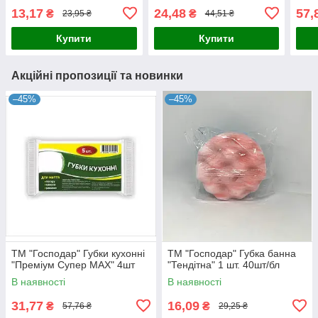
13,17
24,48
57,
₴
₴
23,95 ₴
44,51 ₴
Купити
Купити
Акційні пропозиції та новинки
–45%
–45%
ТМ "Господар" Губки кухонні
ТМ "Господар" Губка банна
"Преміум Супер МАХ" 4шт
"Тендітна" 1 шт. 40шт/бл
В наявності
В наявності
31,77
16,09
₴
₴
57,76 ₴
29,25 ₴