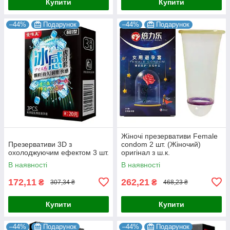
Купити
Купити
–44%
Подарунок
–44%
Подарунок
Жіночі презервативи Female
Презервативи 3D з
condom 2 шт. (Жіночий)
охолоджуючим ефектом 3 шт.
оригінал з ш.к.
6933506074470
В наявності
В наявності
172,11
262,21
₴
₴
307,34 ₴
468,23 ₴
Купити
Купити
–44%
Подарунок
–44%
Подарунок