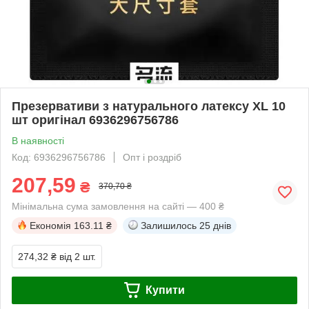
Презервативи з натурального латексу XL 10
шт оригінал 6936296756786
В наявності
Код: 6936296756786
Опт і роздріб
207,59
₴
370,70 ₴
Мінімальна сума замовлення на сайті — 400 ₴
Економія
163.11 ₴
Залишилось
25 днів
274,32 ₴
від 2 шт.
Купити