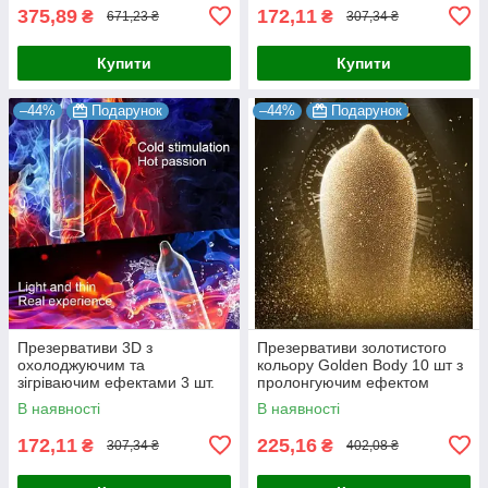
375,89
172,11
₴
₴
671,23 ₴
307,34 ₴
Купити
Купити
–44%
Подарунок
–44%
Подарунок
Презервативи 3D з
Презервативи золотистого
охолоджуючим та
кольору Golden Body 10 шт з
зігріваючим ефектами 3 шт.
пролонгуючим ефектом
оригінал
В наявності
В наявності
172,11
225,16
₴
₴
307,34 ₴
402,08 ₴