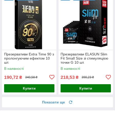
Презервативи Extra Time 90 з
Презервативи ELASUN Slim
пролонгуючим ефектом 10
Fit Small Size зі стимуляцією
шт.
точки G 10 шт.
В наявності
В наявності
190,72
218,53
₴
₴
340,58 ₴
390,23 ₴
Купити
Купити
Показати ще