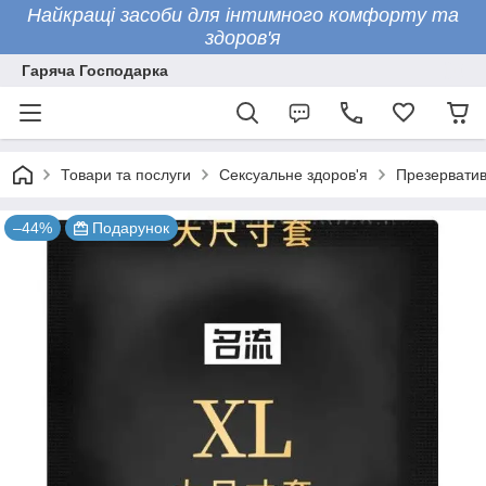
Найкращі засоби для інтимного комфорту та
здоров'я
Гаряча Господарка
Товари та послуги
Сексуальне здоров'я
Презервати
–44%
Подарунок