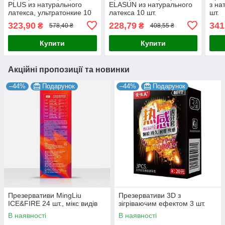
PLUS из натурального
ELASUN из натурального
з на
латекса, ультратонкие 10
латекса 10 шт.
шт.
шт.
323,90
228,79
341
₴
₴
578,40 ₴
408,55 ₴
Купити
Купити
Акційні пропозиції та новинки
–44%
Подарунок
–44%
Подарунок
Презервативи MingLiu
Презервативи 3D з
ICE&FIRE 24 шт., мікс видів
зігріваючим ефектом 3 шт.
В наявності
В наявності