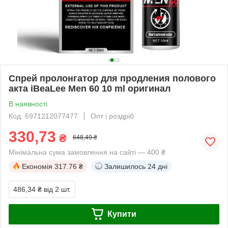
Спрей пролонгатор для продления полового
акта iBeaLee Men 60 10 ml оригинал
В наявності
Код: 6971212077477
Опт і роздріб
330,73
₴
648,49 ₴
Мінімальна сума замовлення на сайті — 400 ₴
Економія
317.76 ₴
Залишилось
24 дні
486,34 ₴
від 2 шт.
Купити