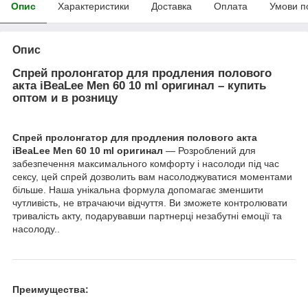
Опис
Характеристики
Доставка
Оплата
Умови п
Опис
Спрей пролонгатор для продления полового
акта iBeaLee Men 60 10 ml оригинал – купить
оптом и в розницу
Спрей пролонгатор для продления полового акта
iBeaLee Men 60 10 ml оригинал
— Розроблений для
забезпечення максимального комфорту і насолоди під час
сексу, цей спрей дозволить вам насолоджуватися моментами
більше. Наша унікальна формула допомагає зменшити
чутливість, не втрачаючи відчуття. Ви зможете контролювати
тривалість акту, подарувавши партнерці незабутні емоції та
насолоду..
Преимущества: