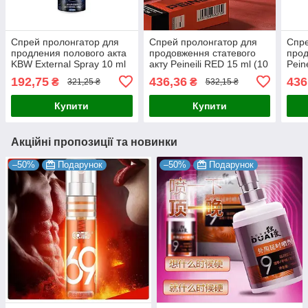
Спрей пролонгатор для
Спрей пролонгатор для
Спре
продления полового акта
продовження статевого
прод
KBW External Spray 10 ml
акту Peineili RED 15 ml (10
Peine
years anniversary)
192,75
436,36
436
₴
₴
321,25 ₴
532,15 ₴
Купити
Купити
Акційні пропозиції та новинки
–50%
Подарунок
–50%
Подарунок