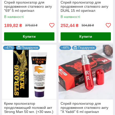
Спрей пролонгатор для
Спрей пролонгатор для
продовження статевого акту
продовження статевого акту
"69" 5 ml оригінал
DUAL 15 ml оригінал
6974012338700
6971341304550
В наявності
В наявності
189,82
252,44
₴
₴
379,63 ₴
504,88 ₴
Купити
Купити
–47%
Подарунок
–44%
Подарунок
Крем пролонгатор
Спрей пролонгатор для
продолжающий половой акт
продовження статевого акту
Strong Man 50 мл. (+30 мин.)
"X Yaddi" 6 ml оригінал