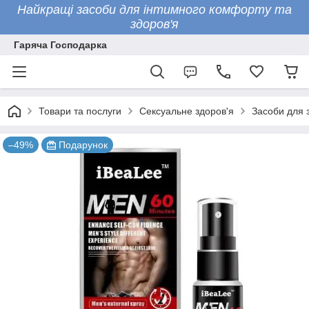
Найкращі засоби для інтимного комфорту та
здоров'я
Гаряча Господарка
Товари та послуги
Сексуальне здоров'я
Засоби для 
–49%
Подарунок