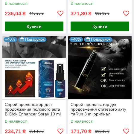
Оригинал 6970093832335
6971023271576
В наявності
В наявності
236,04
371,80
₴
₴
445,35 ₴
663,93 ₴
Купити
Купити
–40%
Подарунок
–40%
Подарунок
Спрей пролонгатор для
Спрей пролонгатор для
продолжения полового акта
продовження статевого акту
BiiDick Enhancer Spray 10 ml
YaRun 3 ml оригінал
В наявності
В наявності
234,71
171,70
₴
₴
391,18 ₴
286,16 ₴