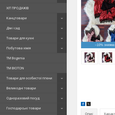
ХІТ ПРОДАЖІВ
Канцтовари
Дім і сад
Товари для кухні
–10%
Побутова хімія
ТМ Bogenia
ТМ BIOTON
Товари для особистої гігієни
Великодні товари
Одноразовий посуд
Господарські товари
Опис
Харак