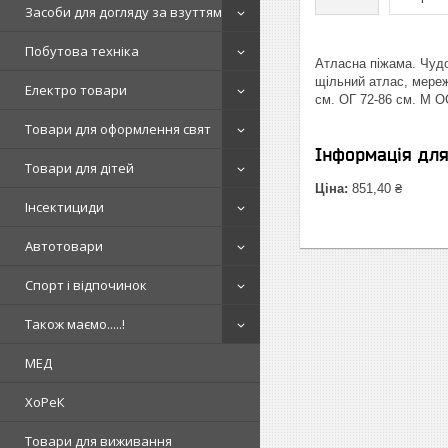
Засоби для догляду за взуттям
Побутова техніка
Атласна піжама. Чудо
щільний атлас, мереж
Електро товари
см. ОГ 72-86 см. М О
Товари для оформлення свят
Інформація дл
Товари для дітей
Ціна:
851,40 ₴
Інсектициди
Автотовари
Спорт і відпочинок
Також маємо.....!
МЕД
ХоРеК
Товари для виживання