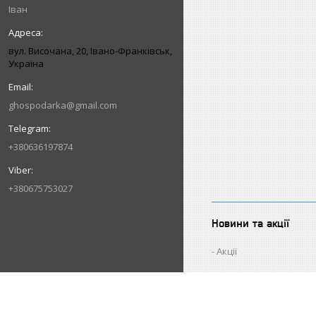
Іван
вул. Височана, 20, Івано-Франківськ,
Україна
ghospodarka@gmail.com
+380636197874
+380675753027
Новини та акції
Акції