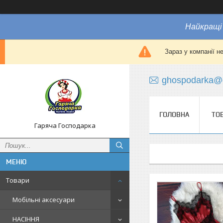
Найкращі 
Зараз у компанії н
ghospodarka@
ГОЛОВНА
ТО
Гаряча Господарка
Товари
Мобільні аксесуари
НАСІННЯ