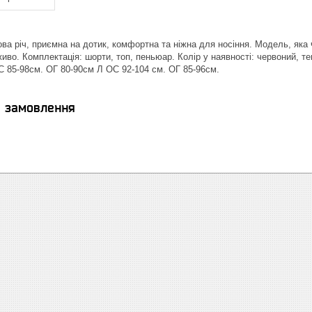
ва річ, приємна на дотик, комфортна та ніжна для носіння. Модель, яка 
иво. Комплектація: шорти, топ, пеньюар. Колір у наявності: червоний, т
С 85-98см. ОГ 80-90см Л ОС 92-104 см. ОГ 85-96см.
я замовлення