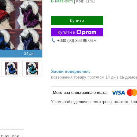
В наявності
Код:
11/61
Купити
Купити з
+380 (93) 268-96-08
24 дні
повернення товару протягом 14 днів
за домо
У компанії підключені електронні платежі. Те
теристики