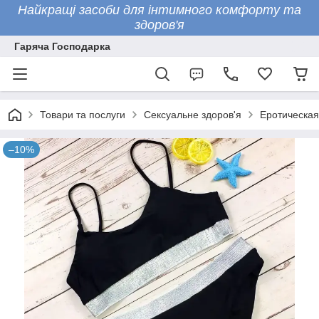
Найкращі засоби для інтимного комфорту та
здоров'я
Гаряча Господарка
Товари та послуги
Сексуальне здоров'я
Еротическая
–10%