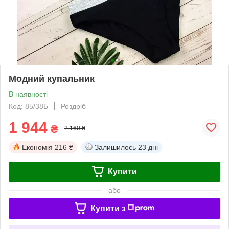
Модний купальник
В наявності
Код: 85/38Б
Роздріб
1 944
₴
2 160 ₴
Економія
216 ₴
Залишилось
23 дні
Купити
або
Купити з