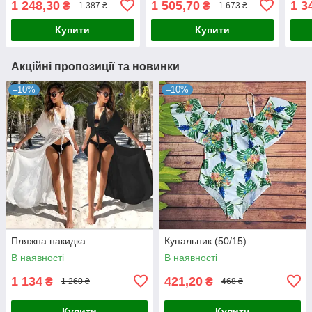
1 248,30
1 505,70
1 3
₴
₴
1 387 ₴
1 673 ₴
Купити
Купити
Акційні пропозиції та новинки
–10%
–10%
Пляжна накидка
Купальник (50/15)
В наявності
В наявності
1 134
421,20
₴
₴
1 260 ₴
468 ₴
Купити
Купити