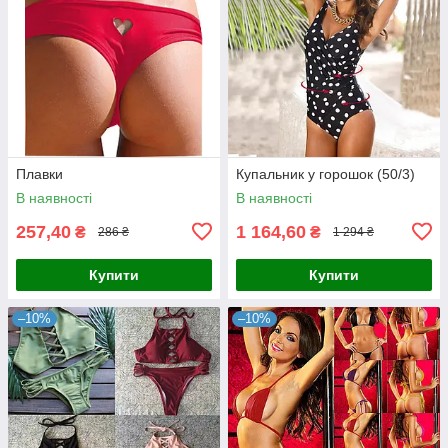
Плавки
Купальник у горошок (50/3)
В наявності
В наявності
257,40
1 164,60
₴
₴
286 ₴
1 294 ₴
Купити
Купити
–10%
–10%