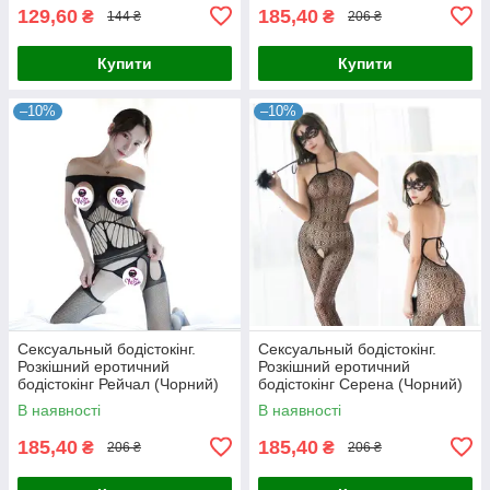
129,60
185,40
₴
₴
144 ₴
206 ₴
Купити
Купити
–10%
–10%
Сексуальный бодістокінг.
Сексуальный бодістокінг.
Розкішний еротичний
Розкішний еротичний
бодістокінг Рейчал (Чорний)
бодістокінг Серена (Чорний)
Розмір: універсал. (XS-XL)
Розмір: універсал. (XS-XL)
В наявності
В наявності
185,40
185,40
₴
₴
206 ₴
206 ₴