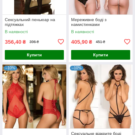
Сексуальний пеньюар на
Мереживне боді з
підтяжках
намистинками
В наявності
В наявності
356,40
405,90
₴
₴
396 ₴
451 ₴
Купити
Купити
–10%
–10%
Сексуальне відкрите боді