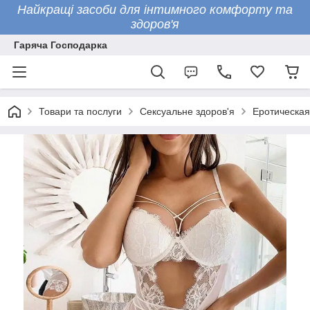
Найкращі засоби для інтимного комфорту та
здоров'я
Гаряча Господарка
Товари та послуги
Сексуальне здоров'я
Еротическая