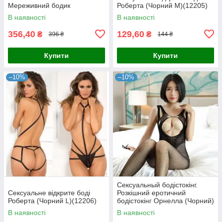
Мереживний бодик
Роберта (Чорний М)(12205)
В наявності
В наявності
356,40
129,60
₴
₴
396 ₴
144 ₴
Купити
Купити
–10%
–10%
Сексуальный бодістокінг.
Сексуальне відкрите боді
Розкішний еротичний
Роберта (Чорний L)(12206)
бодістокінг Орнелла (Чорний)
Розмір: універсал. (XS-XL)
В наявності
В наявності