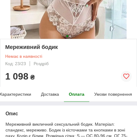
Мереживний бодик
Немає в наявності
Код: 23/23
Роздріб
1 098
₴
Характеристики
Доставка
Оплата
Умови повернення
Опис
Мереживний викличний сексуальний бодик. Матеріал:
спандекс, мереживо. Бодик із кісточками та кнопками в зоні
паху. Колір є білим. Розмірна сітка: S — ОС 80-96 см. ОГ 75-