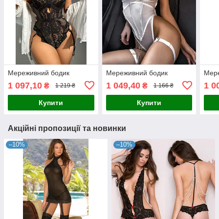
Мереживний бодик
Мереживний бодик
Мер
1 097,10
1 049,40
1 0
₴
₴
1 219 ₴
1 166 ₴
Купити
Купити
Акційні пропозиції та новинки
–10%
–10%