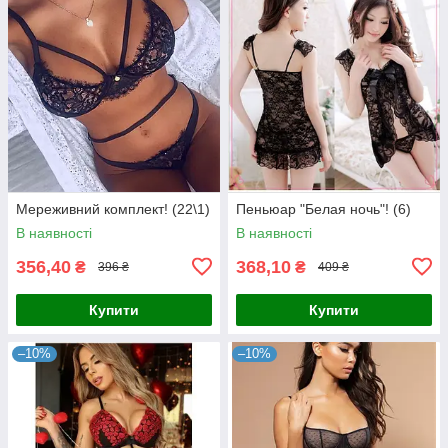
Мереживний комплект! (22\1)
Пеньюар "Белая ночь"! (6)
В наявності
В наявності
356,40
368,10
₴
₴
396 ₴
409 ₴
Купити
Купити
–10%
–10%