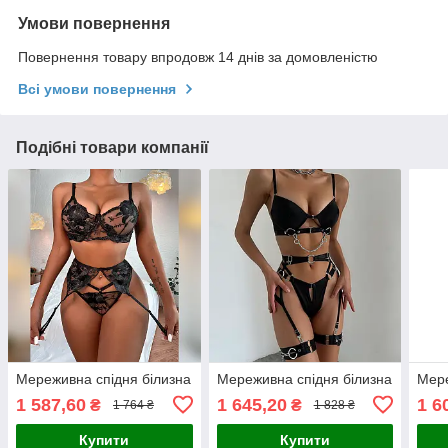
Умови повернення
Повернення товару впродовж 14 днів за домовленістю
Всі умови повернення
Подібні товари компанії
Мереживна спідня білизна
Мереживна спідня білизна
Мере
1 587,60
1 645,20
1 6
₴
₴
1 764 ₴
1 828 ₴
Купити
Купити