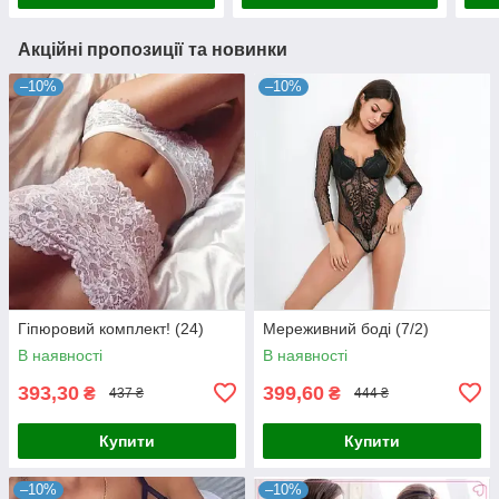
Акційні пропозиції та новинки
–10%
–10%
Гіпюровий комплект! (24)
Мереживний боді (7/2)
В наявності
В наявності
393,30
399,60
₴
₴
437 ₴
444 ₴
Купити
Купити
–10%
–10%