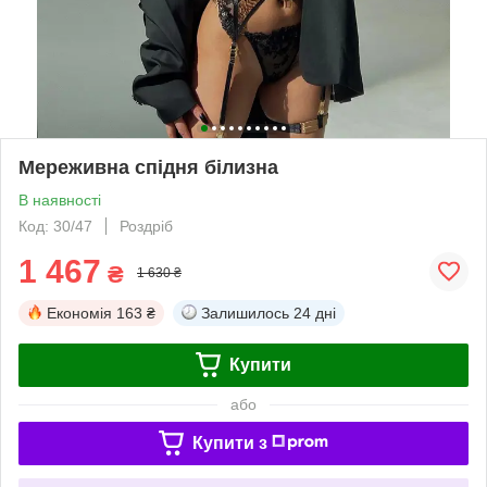
Мереживна спідня білизна
В наявності
Код: 30/47
Роздріб
1 467
₴
1 630 ₴
Економія
163 ₴
Залишилось
24 дні
Купити
або
Купити з