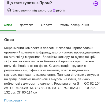
Що таке купити з Пром?
Замовлення під захистом
Опис
Доставка
Оплата
Умови повернення
Опис
Мереживний комплект із поясом. Яскравий і привабливий
еротичний комплект із французького ніжного провокувального
на активні дії мережива. Броскітки кольору та відвертої крій
ліфа викликають миттєве бажання й приплив пристрасних
почуттів! Колір є як на фото. Комплектація: трусики з
регулюванням, ліфчик із кісточками, пояс із підтяжками,
гартери, панчохи на замовлення. Панчохи сіточкою з ажуром
на гумці, панчохи нейлонові з ажуром на гумці, панчохи
нейлонові з ажуром на силіконі. Розмірна сітка S — ОС 82-104
см. ОГ 70-96см. M- ОС 88-116 см. ОГ 75-106см L — ОС 92-
132 см. ОГ 80-114 см
Приховати