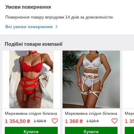
Умови повернення
Повернення товару впродовж 14 днів за домовленістю
Всі умови повернення
Подібні товари компанії
Мереживна спідня білизна
Мереживна спідня білизна
Мере
1 354,50
1 368
1 3
₴
₴
1 505 ₴
1 520 ₴
Купити
Купити