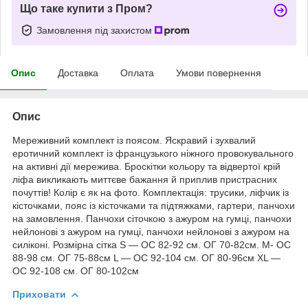
Що таке купити з Пром?
Замовлення під захистом
Опис
Доставка
Оплата
Умови повернення
Опис
Мереживний комплект із поясом. Яскравий і зухвалий
еротичний комплект із французького ніжного провокувального
на активні дії мережива. Броскітки кольору та відвертої крій
ліфа викликають миттєве бажання й приплив пристрасних
почуттів! Колір є як на фото. Комплектація: трусики, ліфчик із
кісточками, пояс із кісточками та підтяжками, гартери, панчохи
на замовлення. Панчохи сіточкою з ажуром на гумці, панчохи
нейлонові з ажуром на гумці, панчохи нейлонові з ажуром на
силіконі. Розмірна сітка S — ОС 82-92 см. ОГ 70-82см. M- ОС
88-98 см. ОГ 75-88см L — ОС 92-104 см. ОГ 80-96см ХL —
ОС 92-108 см. ОГ 80-102см
Приховати