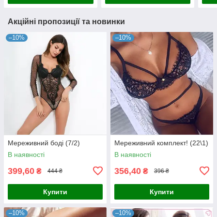
Акційні пропозиції та новинки
–10%
–10%
Мереживний боді (7/2)
Мереживний комплект! (22\1)
В наявності
В наявності
399,60
356,40
₴
₴
444 ₴
396 ₴
Купити
Купити
–10%
–10%