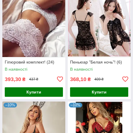
Гіпюровий комплект! (24)
Пеньюар "Белая ночь"! (6)
В наявності
В наявності
393,30
368,10
₴
₴
437 ₴
409 ₴
Купити
Купити
–10%
–10%