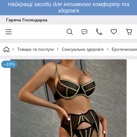
Найкращі засоби для інтимного комфорту та
здоров'я
Гаряча Господарка
Товари та послуги
Сексуальне здоров'я
Еротическая
–10%