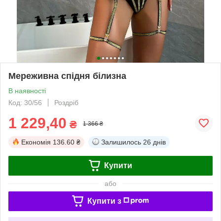
Мереживна спідня білизна
В наявності
Код: 30/56
Роздріб
1 229,40
₴
1 366 ₴
Економія
136.60 ₴
Залишилось
26 днів
Купити
або
Купити з