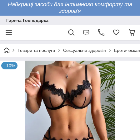
Найкращі засоби для інтимного комфорту та
здоров'я
Гаряча Господарка
Товари та послуги
Сексуальне здоров'я
Еротическая
–10%