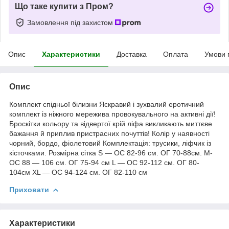
Що таке купити з Пром?
Замовлення під захистом
Опис
Характеристики
Доставка
Оплата
Умови 
Опис
Комплект спідньої білизни Яскравий і зухвалий еротичний
комплект із ніжного мережива провокувального на активні дії!
Броскітки кольору та відвертої крій ліфа викликають миттєве
бажання й приплив пристрасних почуттів! Колір у наявності
чорний, бордо, фіолетовий Комплектація: трусики, ліфчик із
кісточками. Розмірна сітка S — ОС 82-96 см. ОГ 70-88см. M-
ОС 88 — 106 см. ОГ 75-94 см L — ОС 92-112 см. ОГ 80-
104см ХL — ОС 94-124 см. ОГ 82-110 см
Приховати
Характеристики