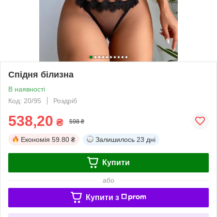
Спідня білизна
В наявності
Код: 20/95
Роздріб
538,20
₴
598 ₴
Економія
59.80 ₴
Залишилось
23 дні
Купити
або
Купити з