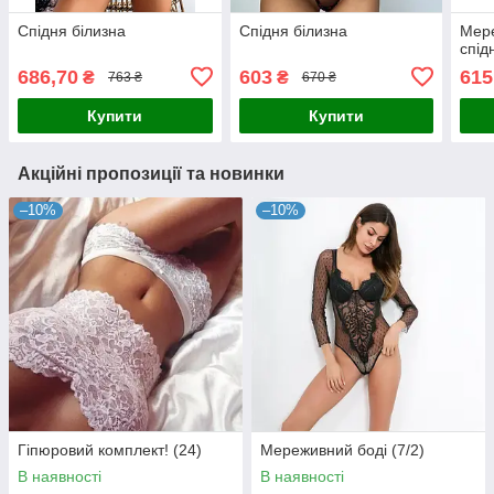
Спідня білизна
Спідня білизна
Мер
спід
686,70
603
615
₴
₴
763 ₴
670 ₴
Купити
Купити
Акційні пропозиції та новинки
–10%
–10%
Гіпюровий комплект! (24)
Мереживний боді (7/2)
В наявності
В наявності