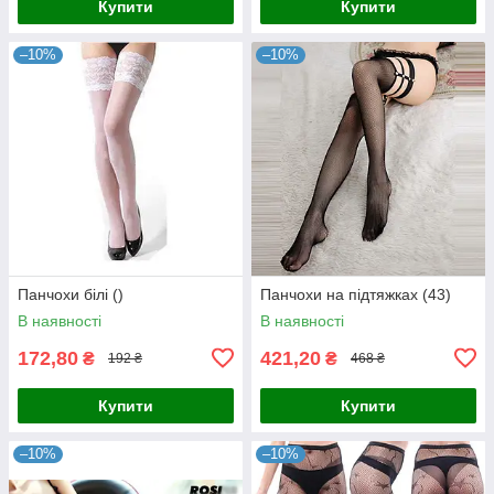
Купити
Купити
–10%
–10%
Панчохи білі ()
Панчохи на підтяжках (43)
В наявності
В наявності
172,80
421,20
₴
₴
192 ₴
468 ₴
Купити
Купити
–10%
–10%