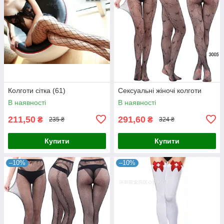
Колготи сітка (61)
Сексуальні жіночі колготи
В наявності
В наявності
211,50
291,60
₴
₴
235 ₴
324 ₴
Купити
Купити
–10%
–10%