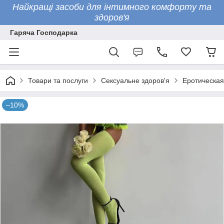
Найкращі засоби для інтимного комфорту та
здоров'я
Гаряча Господарка
Товари та послуги
Сексуальне здоров'я
Еротическая
–10%