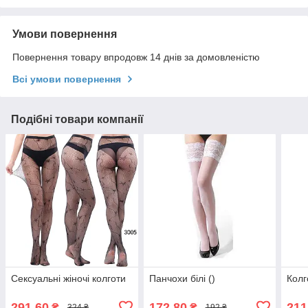
Умови повернення
Повернення товару впродовж 14 днів за домовленістю
Всі умови повернення
Подібні товари компанії
Сексуальні жіночі колготи
Панчохи білі ()
Колг
291,60
172,80
211
₴
₴
324 ₴
192 ₴