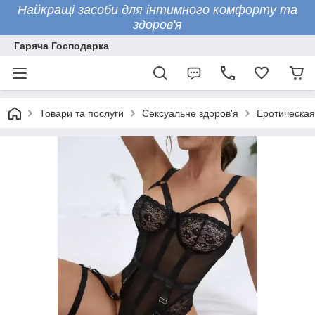
Найкращі засоби для інтимного комфорту та
здоров'я
Гаряча Господарка
Товари та послуги
Сексуальне здоров'я
Еротическая