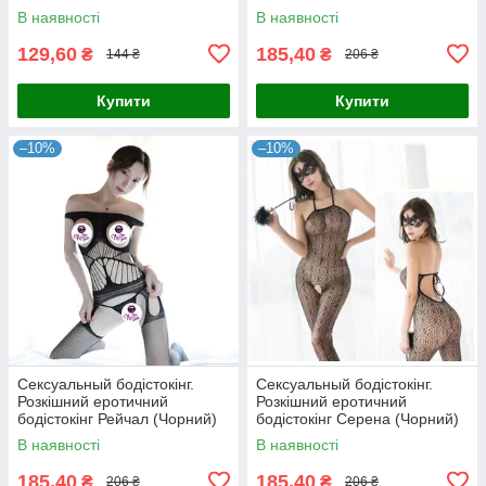
Розмір: універсал. (XS-XL)
В наявності
В наявності
129,60
185,40
₴
₴
144 ₴
206 ₴
Купити
Купити
–10%
–10%
Сексуальный бодістокінг.
Сексуальный бодістокінг.
Розкішний еротичний
Розкішний еротичний
бодістокінг Рейчал (Чорний)
бодістокінг Серена (Чорний)
Розмір: універсал. (XS-XL)
Розмір: універсал. (XS-XL)
В наявності
В наявності
185,40
185,40
₴
₴
206 ₴
206 ₴