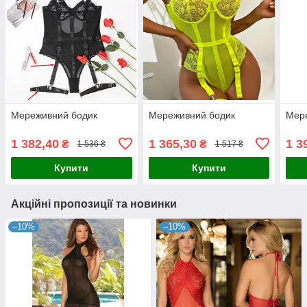
Мереживний бодик
Мереживний бодик
Мер
1 382,40
1 365,30
1 3
₴
₴
1 536 ₴
1 517 ₴
Купити
Купити
Акційні пропозиції та новинки
–10%
–10%