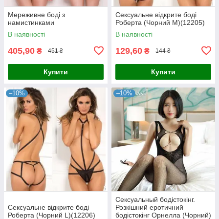
Мереживне боді з
Сексуальне відкрите боді
намистинками
Роберта (Чорний М)(12205)
В наявності
В наявності
405,90
129,60
₴
₴
451 ₴
144 ₴
Купити
Купити
–10%
–10%
Сексуальный бодістокінг.
Сексуальне відкрите боді
Розкішний еротичний
Роберта (Чорний L)(12206)
бодістокінг Орнелла (Чорний)