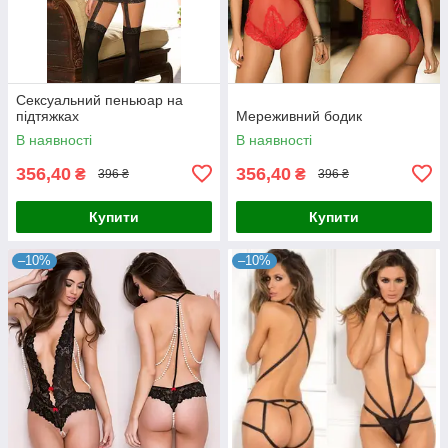
Сексуальний пеньюар на
підтяжках
Мереживний бодик
В наявності
В наявності
356,40
356,40
₴
₴
396 ₴
396 ₴
Купити
Купити
–10%
–10%