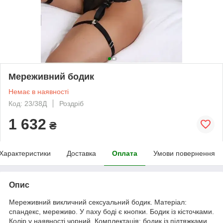
Мереживний бодик
Немає в наявності
Код: 23/38Д
Роздріб
1 632
₴
Характеристики
Доставка
Оплата
Умови повернення
Опис
Мереживний викличний сексуальний бодик. Матеріал:
спандекс, мереживо. У паху боді є кнопки. Бодик із кісточками.
Колір у наявності чорний. Комплектація: бодик із підтяжками.