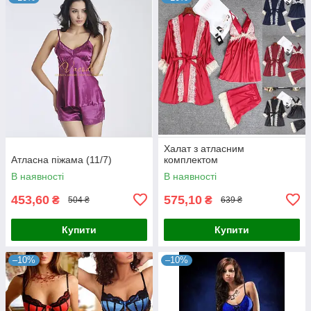
Халат з атласним
Атласна піжама (11/7)
комплектом
В наявності
В наявності
453,60
575,10
₴
₴
504 ₴
639 ₴
Купити
Купити
–10%
–10%