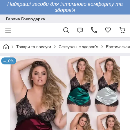
Найкращі засоби для інтимного комфорту та
здоров'я
Гаряча Господарка
Товари та послуги
Сексуальне здоров'я
Еротическая
–10%