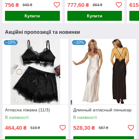
756
777,60
615
₴
₴
840 ₴
864 ₴
Купити
Купити
Акційні пропозиції та новинки
–10%
–10%
Атласна піжама (11/3)
Длинный атласный пеньюар
В наявності
В наявності
464,40
528,30
₴
₴
516 ₴
587 ₴