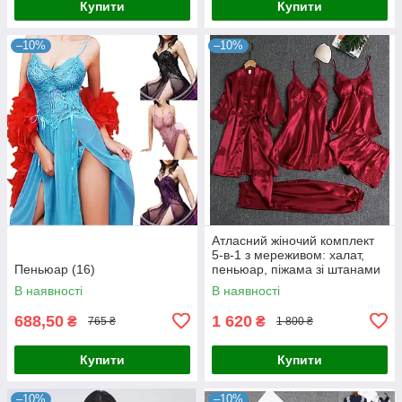
Купити
Купити
–10%
–10%
Атласний жіночий комплект
5-в-1 з мереживом: халат,
Пеньюар (16)
пеньюар, піжама зі штанами
та поясом
В наявності
В наявності
688,50
1 620
₴
₴
765 ₴
1 800 ₴
Купити
Купити
–10%
–10%