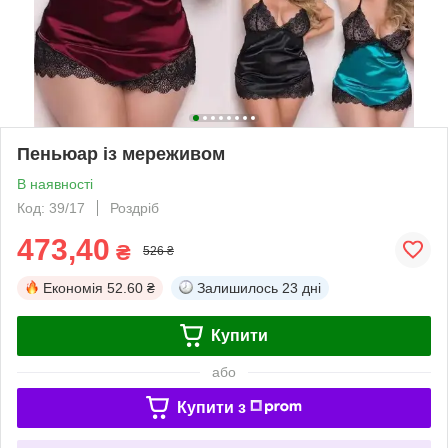
Пеньюар із мереживом
В наявності
Код: 39/17
Роздріб
473,40
₴
526 ₴
Економія
52.60 ₴
Залишилось
23 дні
Купити
або
Купити з