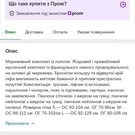
Що таке купити з Пром?
Замовлення під захистом
Опис
Доставка
Оплата
Умови повернення
Опис
Мереживний комплект із поясом. Яскравий і привабливий
еротичний комплект із французького ніжного провокувального
на активні дії мережива. Броскітки кольору та відвертої крій
ліфа викликають миттєве бажання й приплив пристрасних
почуттів! Комплектація: трусики, ліфчик із кісточками,
паралоном і чопером, пояс із підтяжками, гартери, панчохи
на замовлення. Панчохи сіточкою з ажуром на гумці, панчохи
нейлонові з ажуром на гумці, панчохи нейлонові з ажуром на
силіконі. Розмірна сітка S — ОС 82-104 см. ОГ 70-96см. M-
ОС 88-112 см. ОГ 75-102см L — ОС 92-128 см. ОГ 80-108 см
Приховати