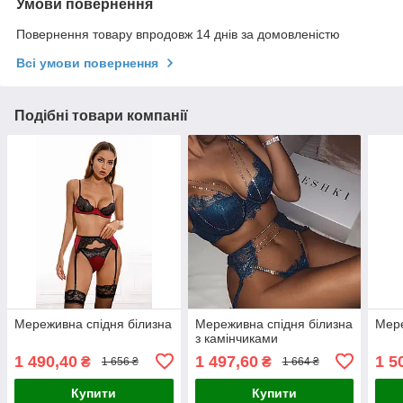
Умови повернення
Повернення товару впродовж 14 днів за домовленістю
Всі умови повернення
Подібні товари компанії
Мереживна спідня білизна
Мереживна спідня білизна
Мере
з камінчиками
1 490,40
1 497,60
1 5
₴
₴
1 656 ₴
1 664 ₴
Купити
Купити