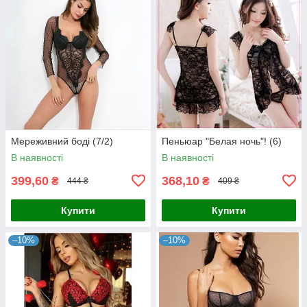
Мереживний боді (7/2)
Пеньюар "Белая ночь"! (6)
В наявності
В наявності
399,60
368,10
₴
₴
444 ₴
409 ₴
Купити
Купити
–10%
–10%