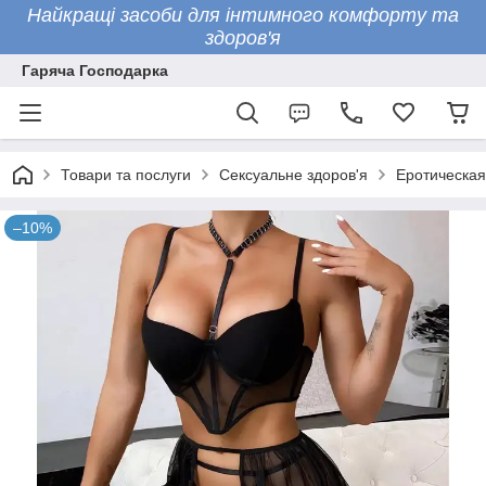
Найкращі засоби для інтимного комфорту та
здоров'я
Гаряча Господарка
Товари та послуги
Сексуальне здоров'я
Еротическая
–10%