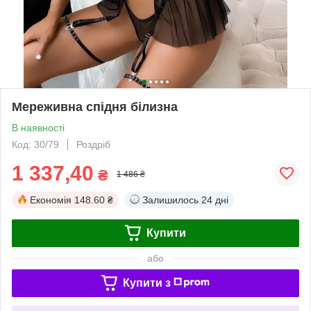
Мереживна спідня білизна
В наявності
Код: 30/79
Роздріб
1 337,40
₴
1 486 ₴
Економія
148.60 ₴
Залишилось
24 дні
Купити
або
Купити з