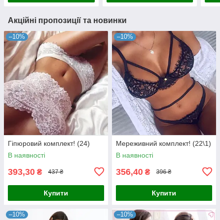
Акційні пропозиції та новинки
–10%
–10%
Гіпюровий комплект! (24)
Мереживний комплект! (22\1)
В наявності
В наявності
393,30
356,40
₴
₴
437 ₴
396 ₴
Купити
Купити
–10%
–10%