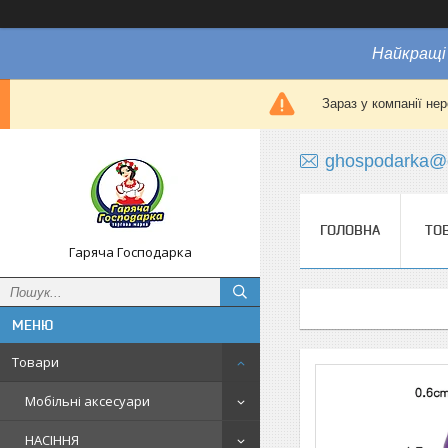
Найкращі 
Зараз у компанії не
ghospodarka@
ГОЛОВНА
ТО
Гаряча Господарка
Товари
Мобільні аксесуари
НАСІННЯ