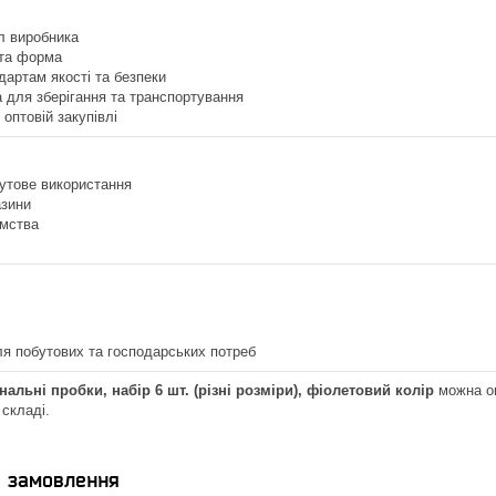
л виробника
 та форма
дартам якості та безпеки
 для зберігання та транспортування
 оптовій закупівлі
утове використання
азини
ємства
я побутових та господарських потреб
альні пробки, набір 6 шт. (різні розміри), фіолетовий колір
можна оп
 складі.
я замовлення