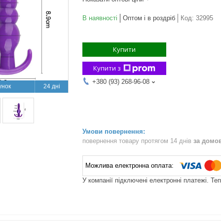
В наявності
Оптом і в роздріб
Код:
32995
Купити
Купити з
+380 (93) 268-96-08
24 дні
повернення товару протягом 14 днів
за домо
У компанії підключені електронні платежі. Те