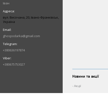
Іван
вул. Височана, 20, Івано-Франківськ,
Україна
ghospodarka@gmail.com
+380636197874
+380675753027
Новини та акції
Акції