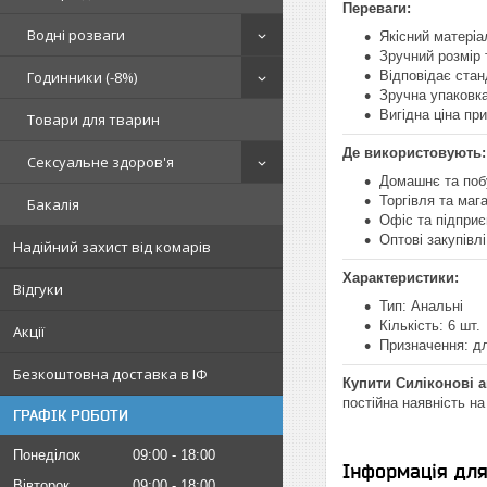
Переваги:
Водні розваги
Якісний матеріа
Зручний розмір
Годинники (-8%)
Відповідає стан
Зручна упаковка
Вигідна ціна при
Товари для тварин
Де використовують:
Сексуальне здоров'я
Домашнє та поб
Торгівля та маг
Бакалія
Офіс та підпри
Оптові закупівлі
Надійний захист від комарів
Характеристики:
Відгуки
Тип: Анальні
Кількість: 6 шт.
Акції
Призначення: дл
Безкоштовна доставка в ІФ
Купити Силіконові ан
постійна наявність на
ГРАФІК РОБОТИ
Понеділок
09:00
18:00
Інформація дл
Вівторок
09:00
18:00