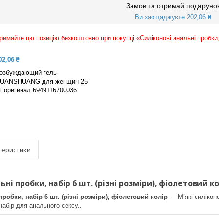
Замов та отримай подаруно
Ви заощаджуєте 202,06 ₴
римайте цю позицію безкоштовно при покупці «Силіконові анальні пробки, н
02,06 ₴
озбуждающий гель
UANSHUANG для женщин 25
l оригинал 6949116700036
теристики
ьні пробки, набір 6 шт. (різні розміри), фіолетовий ко
робки, набір 6 шт. (різні розміри), фіолетовий колір
— М’які силікон
набір для анального сексу..