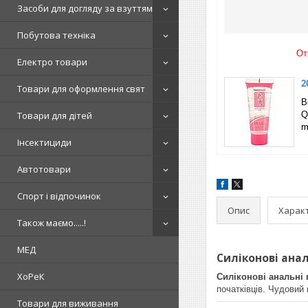
Засоби для догляду за взуттям
Побутова техніка
От
Електро товари
2
Товари для оформлення свят
В
Товари для дітей
Q
m
Інсектициди
Автотовари
Спорт і відпочинок
Опис
Харак
Також маємо.....!
МЕД
Силіконові анал
ХоРеК
Силіконові анальні п
початківців. Чудовий 
Товари для виживання