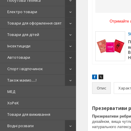
Побутова техніка
Електро товари
Отримайте ц
Товари для оформлення свят
5
Товари для дітей
П
Інсектициди
в
B
Автотовари
Н
Спорт і відпочинок
Також маємо.....!
Опис
Харак
МЕД
ХоРеК
Презервативи р
Товари для виживання
Презервативи ребри
дизайном, вища чутли
Водні розваги
натурального латексу.