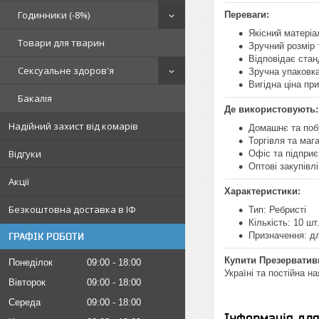
Годинники (-8%)
Переваги:
Якісний матеріа
Товари для тварин
Зручний розмір
Відповідає стан
Сексуальне здоров'я
Зручна упаковка
Вигідна ціна при
Бакалія
Де використовують:
Надійний захист від комарів
Домашнє та поб
Торгівля та маг
Відгуки
Офіс та підпри
Оптові закупівлі
Акції
Характеристики:
Безкоштовна доставка в ІФ
Тип: Ребристі
Кількість: 10 шт
Призначення: дл
ГРАФІК РОБОТИ
Купити Презерватив
Понеділок
09:00
18:00
Україні та постійна на
Вівторок
09:00
18:00
Середа
09:00
18:00
Інформація дл