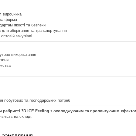
л виробника
 та форма
дартам якості та безпеки
 для зберігання та транспортування
 оптовій закупівлі
утове використання
азини
ємства
.
я побутових та господарських потреб
и ребристі 3D ICE Feeling з охолоджуючим та пролонгуючим ефекто
явність на складі.
я замовлення