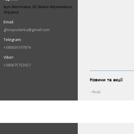
вул. Височана, 20, Івано-Франківськ,
Україна
ghospodarka@gmail.com
+380636197874
+380675753027
Новини та акції
Акції