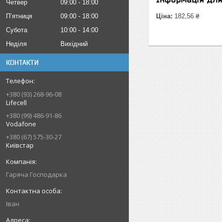
Четвер
09:00
18:00
Пʼятниця
09:00
18:00
Ціна:
182,56 ₴
Субота
10:00
14:00
Неділя
Вихідний
КОНТАКТИ
+380 (93) 268-96-08
Lifecell
+380 (99) 486-91-86
Vodafone
+380 (67) 575-30-27
Київстар
Гаряча Господарка
Іван