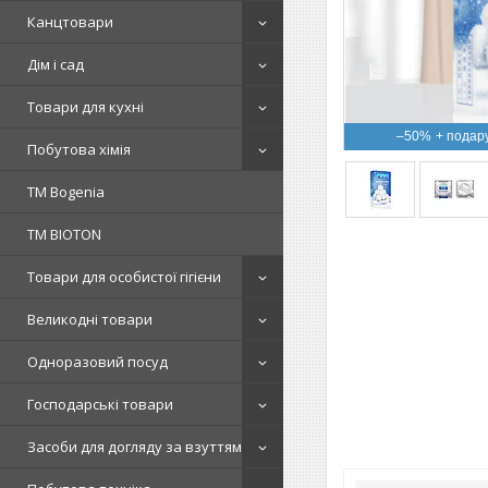
Канцтовари
Дім і сад
Товари для кухні
–50%
Побутова хімія
ТМ Bogenia
ТМ BIOTON
Товари для особистої гігієни
Великодні товари
Одноразовий посуд
Господарські товари
Засоби для догляду за взуттям