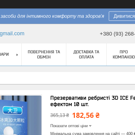
засоби для інтимного комфорту та здоров'я
Дивитися
gmail.com
+380 (93) 268
ПОВЕРНЕННЯ ТА
ДОСТАВКА ТА
ПРО
ВАРИ
ОБМІН
ОПЛАТА
КОМПАНІЮ
Презервативи ребристі 3D ICE F
ефектом 10 шт.
182,56 ₴
365,13 ₴
Показати оптові ціни
Мінімальна сума замовлення на сайті — 400 