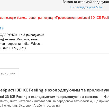
Замов та отримай подаруно
Ви заощаджуєте 50 ₴
ю позицію безкоштовно при покупці «Презервативи ребристі 3D ICE Fee
0 ₴
ОДАРУНОК 1 з 3 (випадковий
ид) — гель MiniLove, гель
ridal, серветки Indian Wipes -
Е ДЛЯ ПРОДАЖУ
теристики
ебристі 3D ICE Feeling з охолоджуючим та пролонгую
сті 3D ICE Feeling з охолоджуючим та пролонгуючим ефектом
— Найб
вість, чисті матеріали виготовлені за передовою технологією, що прино
 Не містить бісфенол А або нітрозаміни..