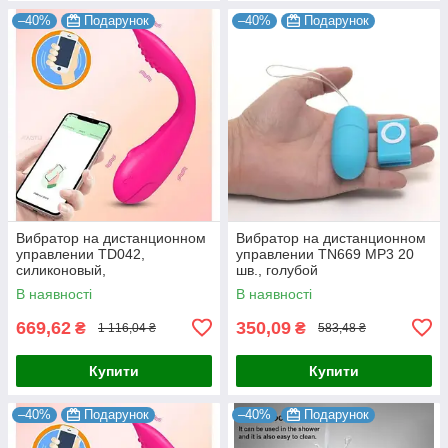
–40%
Подарунок
–40%
Подарунок
Вибратор на дистанционном
Вибратор на дистанционном
управлении TD042,
управлении TN669 MP3 20
силиконовый,
шв., голубой
водонепроницаемый,
В наявності
В наявності
розовый
669,62
350,09
₴
₴
1 116,04 ₴
583,48 ₴
Купити
Купити
–40%
Подарунок
–40%
Подарунок