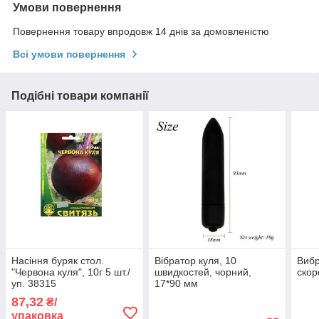
Умови повернення
Повернення товару впродовж 14 днів за домовленістю
Всі умови повернення
Подібні товари компанії
Насіння буряк стол.
Вібратор куля, 10
Вибр
"Червона куля", 10г 5 шт./
швидкостей, чорний,
скор
уп. 38315
17*90 мм
87,32
₴/
упаковка