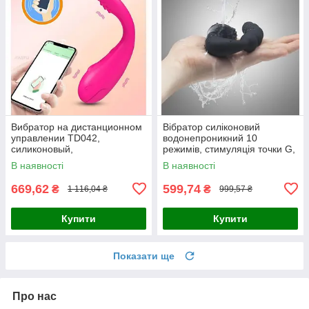
Вибратор на дистанционном
Вібратор силіконовий
управлении TD042,
водонепроникний 10
силиконовый,
режимів, стимуляція точки G,
водонепроницаемый,
чорний
В наявності
В наявності
фиолетовый
669,62
599,74
₴
₴
1 116,04 ₴
999,57 ₴
Купити
Купити
Показати ще
Про нас