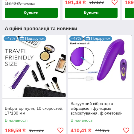
191,48
189
₴
319,13 ₴
113,40 ₴/упаковка
Купити
Купити
Акційні пропозиції та новинки
–47%
Подарунок
–47%
Подарунок
Вакуумний вібратор з
Вибратор пуля, 10 скоростей,
вібрацією і функцією
17*130 мм
всмоктування, фіолетовий
В наявності
В наявності
189,59
410,41
₴
₴
357,72 ₴
774,35 ₴