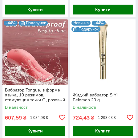
Купити
Купити
–44%
Подарунок
Новинка
–44%
Подарунок
Вибратор Tongue, в форме
языка, 10 режимов,
Жидкий вибратор SIYI
стимуляция точки G, розовый
Felomon 20 g.
В наявності
В наявності
607,59
724,43
₴
₴
1 084,98 ₴
1 293,63 ₴
Купити
Купити