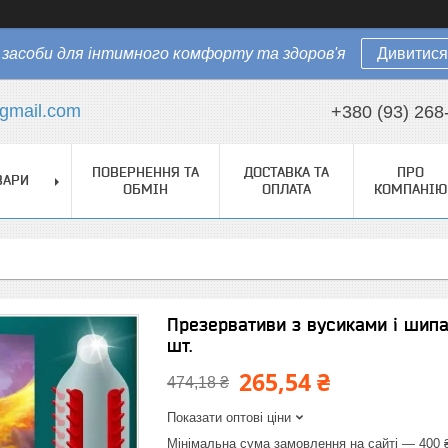
засоби для інтимного комфорту та здоров'я
Дивитися
gmail.com
+380 (93) 268
ПОВЕРНЕННЯ ТА
ДОСТАВКА ТА
ПРО
ВАРИ
ОБМІН
ОПЛАТА
КОМПАНІЮ
Презервативи з вусиками і шипам
шт.
265,54 ₴
474,18 ₴
Показати оптові ціни
Мінімальна сума замовлення на сайті — 400 