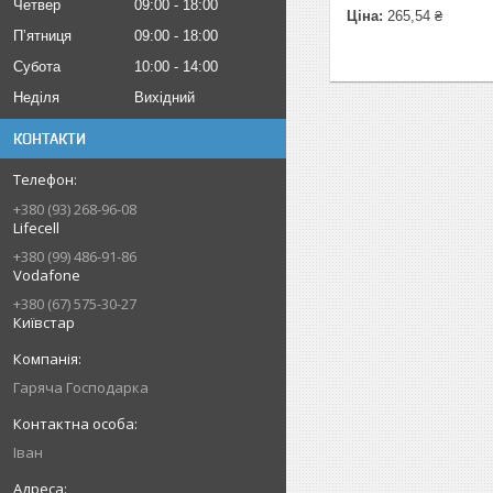
Четвер
09:00
18:00
Ціна:
265,54 ₴
Пʼятниця
09:00
18:00
Субота
10:00
14:00
Неділя
Вихідний
КОНТАКТИ
+380 (93) 268-96-08
Lifecell
+380 (99) 486-91-86
Vodafone
+380 (67) 575-30-27
Київстар
Гаряча Господарка
Іван