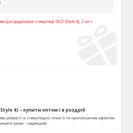
к
и для додаткової стимуляції OLO (Style 4), 2 шт.»
yle 4) – купити оптом і в роздріб
ви ребристі зі стимуляцією точки G та пролонгуючим ефектом
ншити ризик, і надміцний..