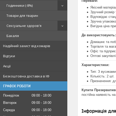
Переваги:
Годинники (-8%)
Якісний матеріа
Зручний розмір
Товари для тварин
Відповідає стан
Зручна упаковка
Сексуальне здоров'я
Вигідна ціна при
Де використовують:
Бакалія
Домашнє та поб
Надійний захист від комарів
Торгівля та маг
Офіс та підпри
Відгуки
Оптові закупівлі
Характеристики:
Акції
Тип: З вусиками
Безкоштовна доставка в ІФ
Кількість: 2 шт.
Призначення: дл
ГРАФІК РОБОТИ
Купити Презервативи
постійна наявність на
Понеділок
09:00
18:00
Вівторок
09:00
18:00
Середа
09:00
18:00
Інформація дл