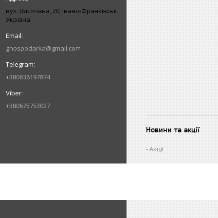
вул. Височана, 20, Івано-Франківськ,
Україна
ghospodarka@gmail.com
+380636197874
+380675753027
Новини та акції
Акції