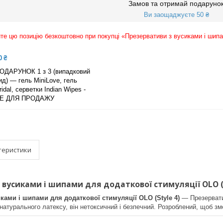
Замов та отримай подаруно
Ви заощаджуєте 50 ₴
е цю позицію безкоштовно при покупці «Презервативи з вусиками і шипам
0 ₴
ОДАРУНОК 1 з 3 (випадковий
ид) — гель MiniLove, гель
ridal, серветки Indian Wipes -
Е ДЛЯ ПРОДАЖУ
теристики
вусиками і шипами для додаткової стимуляції OLO (St
ками і шипами для додаткової стимуляції OLO (Style 4)
— Презервати
натурального латексу, він нетоксичний і безпечний. Розроблений, щоб зме