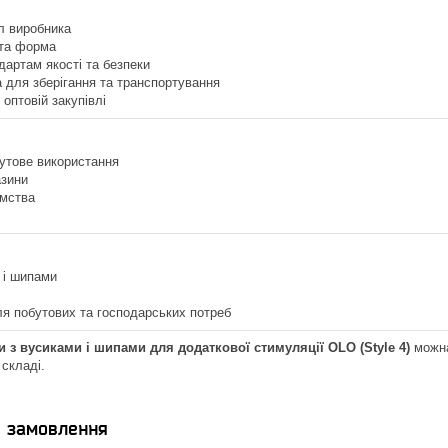
л виробника
 та форма
дартам якості та безпеки
 для зберігання та транспортування
 оптовій закупівлі
утове використання
азини
ємства
 і шипами
я побутових та господарських потреб
 з вусиками і шипами для додаткової стимуляції OLO (Style 4)
можна 
 складі.
я замовлення