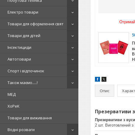
Побутова техніка
Електро товари
Отримайт
Товари для оформлення свят
5
Товари для дітей
П
Інсектициди
в
B
Автотовари
Н
Спорт і відпочинок
Також маємо.....!
Опис
Харак
МЕД
ХоРеК
Презервативи з 
Товари для виживання
Презервативи з вуси
2 шт. Виготовлений з 
Водні розваги