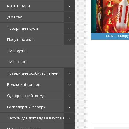
Канцтовари
Дім і сад
Товари для кухні
–44%
Побутова хімія
ТМ Bogenia
ТМ BIOTON
Товари для особистої гігієни
Великодні товари
Одноразовий посуд
Господарські товари
Засоби для догляду за взуттям