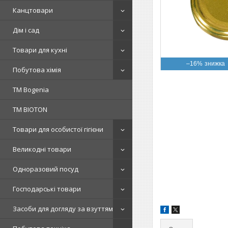
Канцтовари
Дім і сад
Товари для кухні
–16%
Побутова хімія
ТМ Bogenia
ТМ BIOTON
Товари для особистої гігієни
Великодні товари
Одноразовий посуд
Господарські товари
Засоби для догляду за взуттям