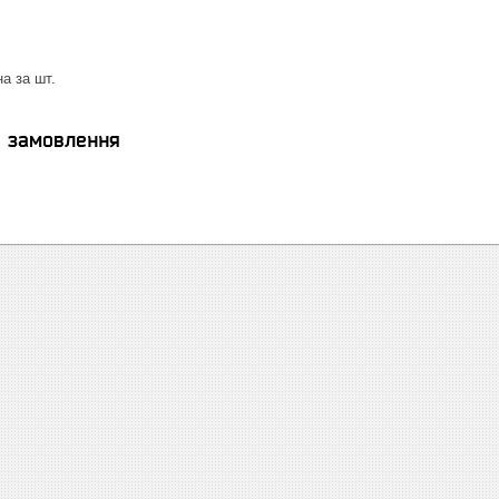
а за шт.
я замовлення