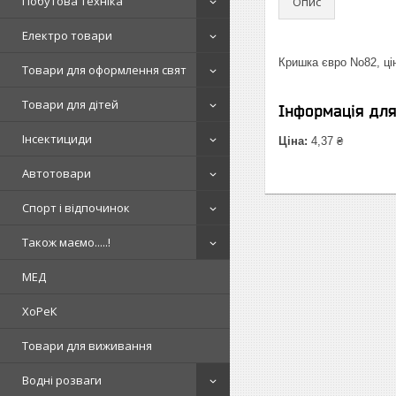
Побутова техніка
Опис
Електро товари
Кришка євро No82, цін
Товари для оформлення свят
Товари для дітей
Інформація дл
Інсектициди
Ціна:
4,37 ₴
Автотовари
Спорт і відпочинок
Також маємо.....!
МЕД
ХоРеК
Товари для виживання
Водні розваги