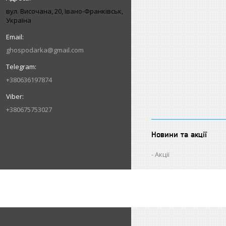
вул. Височана, 20, Івано-Франківськ,
Україна
ghospodarka@gmail.com
+380636197874
+380675753027
Новини та акції
Акції