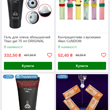
Гель для члена збільшуючий
Контрацептиви з вусиками
Titan gel 75 ml ORIGINAL
Alien CoNDOM
В наявності
В наявності
332,50
52,40
₴
₴
437,50 ₴
68,95 ₴
Купити
Купити
–23%
Подарунок
–22%