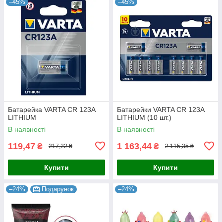
–45%
–45%
Батарейка VARTA CR 123A
Батарейки VARTA CR 123A
LITHIUM
LITHIUM (10 шт.)
В наявності
В наявності
119,47
1 163,44
₴
₴
217,22 ₴
2 115,35 ₴
Купити
Купити
–24%
Подарунок
–24%