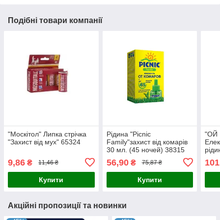
Подібні товари компанії
"Москітол" Липка стрічка
Рідина "Picnic
"ОЙ
"Захист від мух" 65324
Family"захист від комарів
Елек
30 мл. (45 ночей) 38315
ріди
1/24
9,86
56,90
101
₴
₴
11,46 ₴
75,87 ₴
Купити
Купити
Акційні пропозиції та новинки