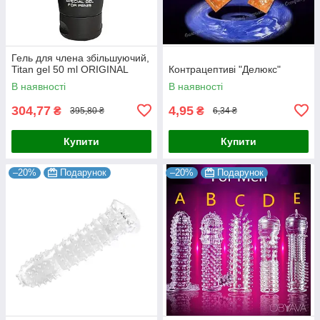
Гель для члена збільшуючий,
Titan gel 50 ml ORIGINAL
Контрацептиві "Делюкс"
В наявності
В наявності
304,77
4,95
₴
₴
395,80 ₴
6,34 ₴
Купити
Купити
–20%
Подарунок
–20%
Подарунок