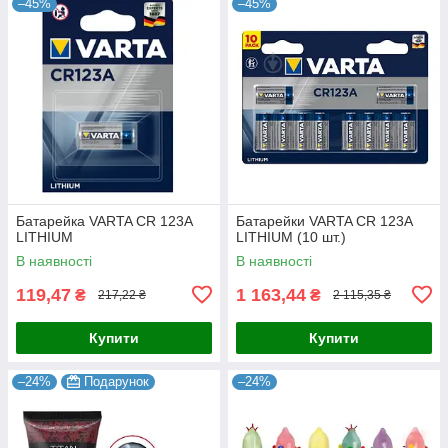
–45%
–45%
Батарейка VARTA CR 123A
Батарейки VARTA CR 123A
LITHIUM
LITHIUM (10 шт.)
В наявності
В наявності
119,47
1 163,44
₴
₴
217,22 ₴
2 115,35 ₴
Купити
Купити
–24%
Подарунок
–24%