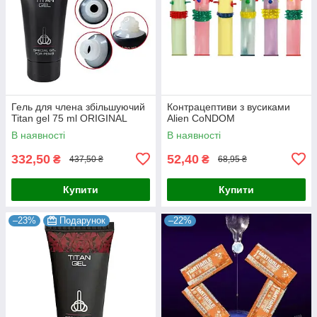
Гель для члена збільшуючий
Контрацептиви з вусиками
Titan gel 75 ml ORIGINAL
Alien CoNDOM
В наявності
В наявності
332,50
52,40
₴
₴
437,50 ₴
68,95 ₴
Купити
Купити
–23%
Подарунок
–22%