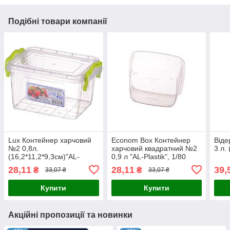
Подібні товари компанії
Lux Контейнер харчовий
Econom Box Контейнер
Віде
№2 0,8л.
харчовий квадратний №2
3 л.
(16,2*11,2*9,3см)"AL-
0,9 л "AL-Plastik", 1/80
Plastik", 1/152 65324
65324
28,11
28,11
39,
₴
₴
33,07 ₴
33,07 ₴
Купити
Купити
Акційні пропозиції та новинки