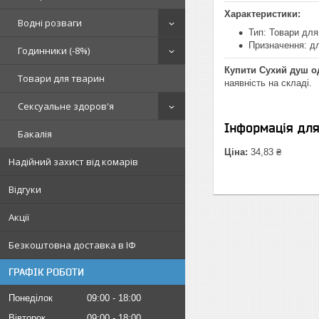
Характеристики:
Водні розваги
Тип: Товари дл
Призначення: д
Годинники (-8%)
Купити Сухий душ о
Товари для тварин
наявність на складі.
Сексуальне здоров'я
Інформація дл
Бакалія
Ціна:
34,83 ₴
Надійний захист від комарів
Відгуки
Акції
Безкоштовна доставка в ІФ
ГРАФІК РОБОТИ
Понеділок
09:00
18:00
Вівторок
09:00
18:00