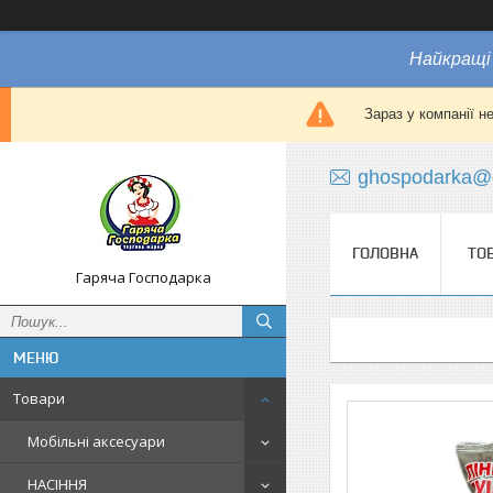
Найкращі 
Зараз у компанії н
ghospodarka@
ГОЛОВНА
ТО
Гаряча Господарка
Товари
Мобільні аксесуари
НАСІННЯ