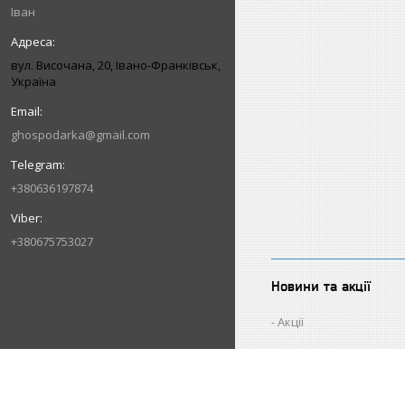
Іван
вул. Височана, 20, Івано-Франківськ,
Україна
ghospodarka@gmail.com
+380636197874
+380675753027
Новини та акції
Акції