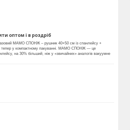
ти оптом і в роздріб
азовий МАМО СПОНЖ – рушник 40×50 см із спанлейсу +
х — тепер у компактному пакуванні. МАМО СПОНЖ — це
анлейсу, на 30% більший, ніж у «звичайних» аналогів вакуумне