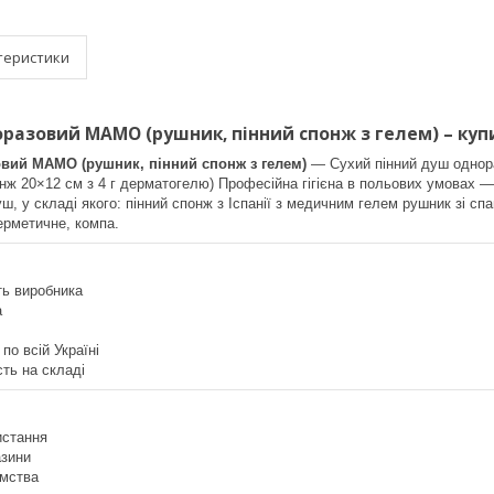
теристики
разовий МАМО (рушник, пінний спонж з гелем) – купи
вий МАМО (рушник, пінний спонж з гелем)
— Сухий пінний душ однор
онж 20×12 см з 4 г дерматогелю) Професійна гігієна в польових умова
ш, у складі якого: пінний спонж з Іспанії з медичним гелем рушник зі сп
ерметичне, компа.
ть виробника
а
по всій Україні
сть на складі
истання
азини
ємства