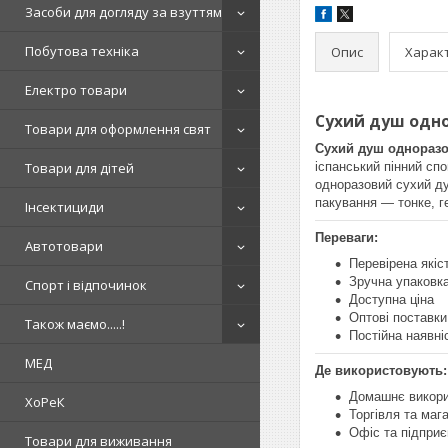
Засоби для догляду за взуттям
Побутова техніка
Опис
Харак
Електро товари
Сухий душ одно
Товари для оформлення свят
Сухий душ одноразо
Товари для дітей
іспанський пінний сп
одноразовий сухий ду
пакування — тонке, г
Інсектициди
Переваги:
Автотовари
Перевірена якіс
Зручна упаковк
Спорт і відпочинок
Доступна ціна
Оптові поставки 
Також маємо.....!
Постійна наявні
МЕД
Де використовують:
Домашнє викор
ХоРеК
Торгівля та маг
Офіс та підпри
Товари для виживання