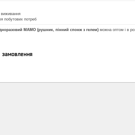
я виживання
ля побутових потреб
дноразовий МАМО (рушник, пінний спонж з гелем)
можна оптом і в роз
я замовлення