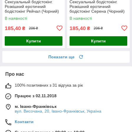
Сексуальный бодістокінг.
Сексуальный бодістокінг.
Розкішний еротичний
Розкішний еротичний
бодістокінг Рейчал (Чорний)
бодістокінг Серена (Чорний)
Розмір: універсал. (XS-XL)
Розмір: універсал. (XS-XL)
В наявності
В наявності
185,40
185,40
₴
₴
206 ₴
206 ₴
Купити
Купити
Показати ще
Про нас
100% позитивних з 31 відгука за рік
Працює з 02.11.2018
м. Івано-Франківськ
вул. Височана, 20, Івано-Франківськ, Україна
Контакти