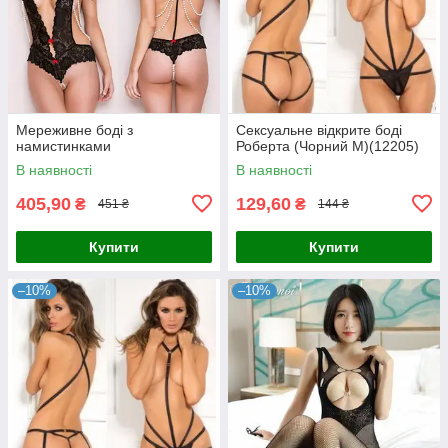
Мереживне боді з
Сексуальне відкрите боді
намистинками
Роберта (Чорний М)(12205)
В наявності
В наявності
405,90
129,60
₴
₴
451 ₴
144 ₴
Купити
Купити
–10%
–10%