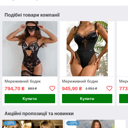
Подібні товари компанії
Мереживний бодик
Мереживний бодик
Мер
794,70
945,90
773
₴
₴
883 ₴
1 051 ₴
Купити
Купити
Акційні пропозиції та новинки
–10%
–10%