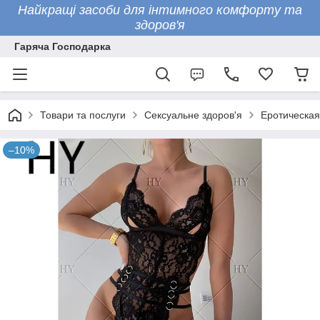
Найкращі засоби для інтимного комфорту та
здоров'я
Гаряча Господарка
Товари та послуги
Сексуальне здоров'я
Еротическая
–10%