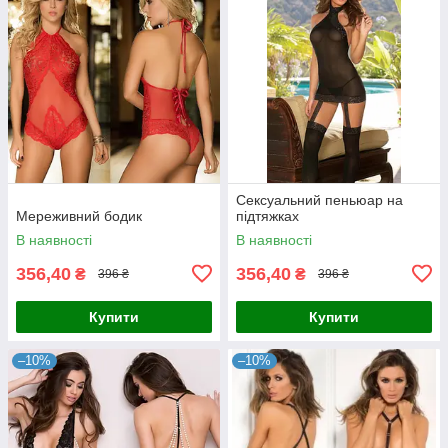
Сексуальний пеньюар на
Мереживний бодик
підтяжках
В наявності
В наявності
356,40
356,40
₴
₴
396 ₴
396 ₴
Купити
Купити
–10%
–10%