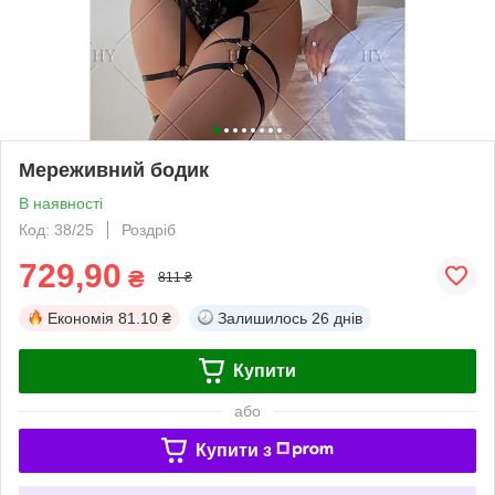
Мереживний бодик
В наявності
Код: 38/25
Роздріб
729,90
₴
811 ₴
Економія
81.10 ₴
Залишилось
26 днів
Купити
або
Купити з