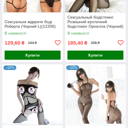
Сексуальный бодістокінг.
Сексуальне відкрите боді
Розкішний еротичний
Роберта (Чорний L)(12206)
бодістокінг Орнелла (Чорний)
Розмір: універсал. (XS-XL)
В наявності
В наявності
129,60
185,40
₴
₴
144 ₴
206 ₴
Купити
Купити
–10%
–10%