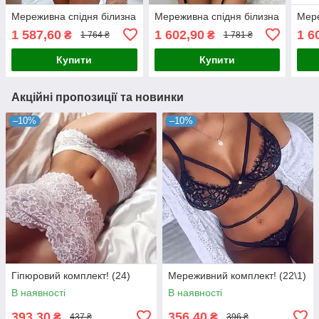
Мереживна спідня білизна
Мереживна спідня білизна
Мере
1 587,60
1 602,90
1 6
₴
₴
1 764 ₴
1 781 ₴
Купити
Купити
Акційні пропозиції та новинки
–10%
–10%
Гіпюровий комплект! (24)
Мереживний комплект! (22\1)
В наявності
В наявності
393,30
356,40
₴
₴
437 ₴
396 ₴