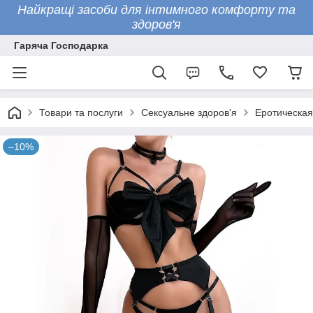
Найкращі засоби для інтимного комфорту та
здоров'я
Гаряча Господарка
Товари та послуги
Сексуальне здоров'я
Еротическая
–10%