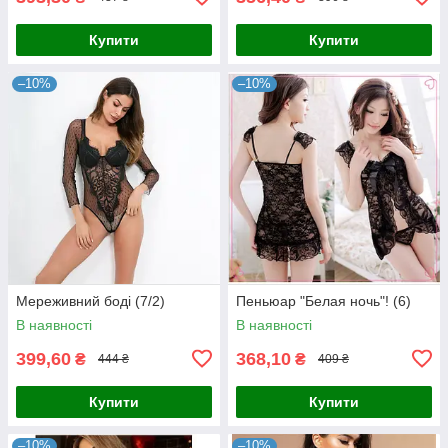
Купити
Купити
–10%
–10%
Мереживний боді (7/2)
Пеньюар "Белая ночь"! (6)
В наявності
В наявності
399,60
368,10
₴
₴
444 ₴
409 ₴
Купити
Купити
–10%
–10%