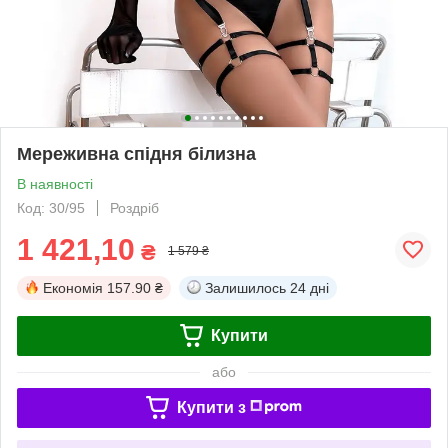
Мереживна спідня білизна
В наявності
Код: 30/95
Роздріб
1 421,10
₴
1 579 ₴
Економія
157.90 ₴
Залишилось
24 дні
Купити
або
Купити з