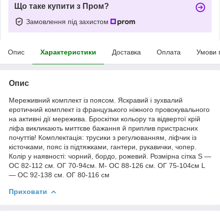
Що таке купити з Пром?
Замовлення під захистом
Опис
Характеристики
Доставка
Оплата
Умови 
Опис
Мереживний комплект із поясом. Яскравий і зухвалий
еротичний комплект із французького ніжного провокувального
на активні дії мережива. Броскітки кольору та відвертої крій
ліфа викликають миттєве бажання й приплив пристрасних
почуттів! Комплектація: трусики з регулюванням, ліфчик із
кісточками, пояс із підтяжками, гантери, рукавички, чопер.
Колір у наявності: чорний, бордо, рожевий. Розмірна сітка S —
ОС 82-112 см. ОГ 70-94см. M- ОС 88-126 см. ОГ 75-104см L
— ОС 92-138 см. ОГ 80-116 см
Приховати