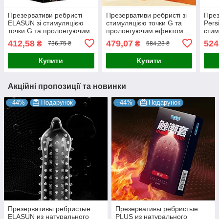
Презервативи ребристі
Презервативи ребристі зі
През
ELASUN зі стимуляцією
стимуляцією точки G та
Persi
точки G та пролонгуючим
пролонгуючим ефектом
стим
ефектом 10 шт.
12 шт.
шт.
412,58
479,07
524
₴
₴
736,75 ₴
584,23 ₴
Купити
Купити
Акційні пропозиції та новинки
–44%
Подарунок
–44%
Подарунок
Презервативы ребристые
Презервативы ребристые
ELASUN из натурального
PLUS из натурального