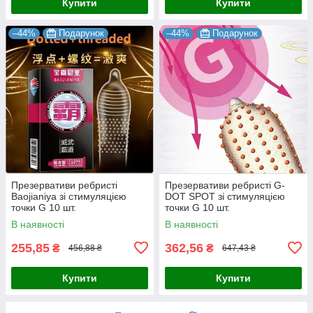
Купити
Купити
–44%
Подарунок
–44%
Подарунок
Презервативи ребристі
Презервативи ребристі G-
Baojianiya зі стимуляцією
DOT SPOT зі стимуляцією
точки G 10 шт.
точки G 10 шт.
В наявності
В наявності
255,85
362,56
₴
₴
456,88 ₴
647,43 ₴
Купити
Купити