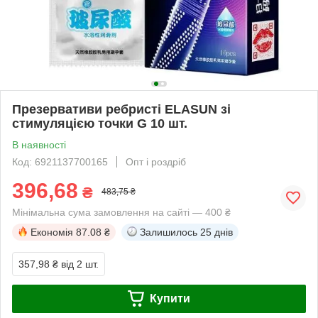
Презервативи ребристі ELASUN зі
стимуляцією точки G 10 шт.
В наявності
Код: 6921137700165
Опт і роздріб
396,68
₴
483,75 ₴
Мінімальна сума замовлення на сайті — 400 ₴
Економія
87.08 ₴
Залишилось
25 днів
357,98 ₴
від 2 шт.
Купити