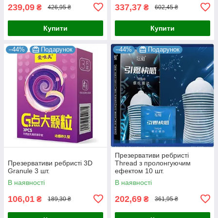
239,09
337,37
₴
₴
426,95 ₴
602,45 ₴
Купити
Купити
–44%
Подарунок
–44%
Подарунок
Презервативи ребристі
Презервативи ребристі 3D
Thread з пролонгуючим
Granule 3 шт.
ефектом 10 шт.
В наявності
В наявності
106,01
202,69
₴
₴
189,30 ₴
361,95 ₴