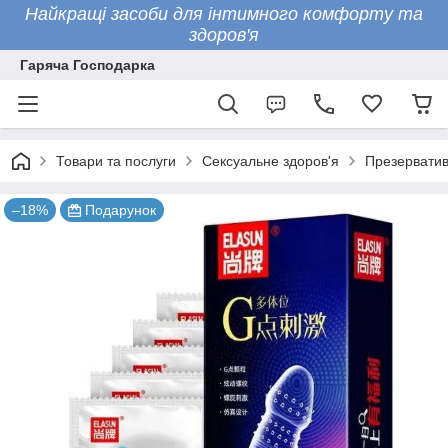
Найкращі засоби для інтимного комфорту та
здоров'я
Гаряча Господарка
Товари та послуги
Сексуальне здоров'я
Презервати
–18%
Подарунок