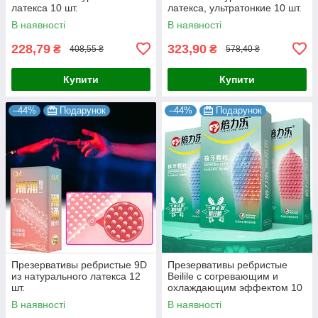
латекса 10 шт.
латекса, ультратонкие 10 шт.
В наявності
В наявності
228,79
323,90
₴
₴
408,55 ₴
578,40 ₴
Купити
Купити
–44%
Подарунок
–44%
Подарунок
Презервативы ребристые 9D
Презервативы ребристые
из натурального латекса 12
Beilile с согревающим и
шт.
охлаждающим эффектом 10
шт.
В наявності
В наявності