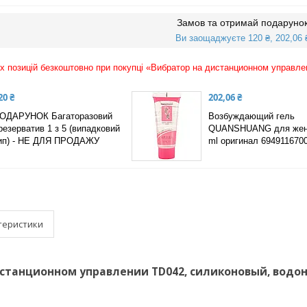
Замов та отримай подаруно
Ви заощаджуєте 120 ₴, 202,06 
х позицій безкоштовно при покупці «Вибратор на дистанционном управл
20 ₴
202,06 ₴
ОДАРУНОК Багаторазовий
Возбуждающий гель
резерватив 1 з 5 (випадковий
QUANSHUANG для жен
ип) - НЕ ДЛЯ ПРОДАЖУ
ml оригинал 694911670
теристики
станционном управлении TD042, силиконовый, водон