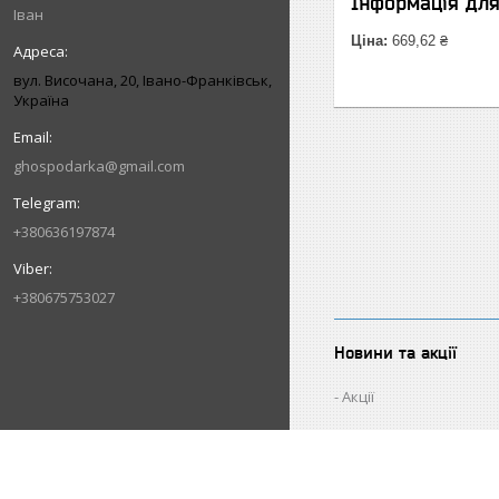
Інформація дл
Іван
Ціна:
669,62 ₴
вул. Височана, 20, Івано-Франківськ,
Україна
ghospodarka@gmail.com
+380636197874
+380675753027
Новини та акції
Акції