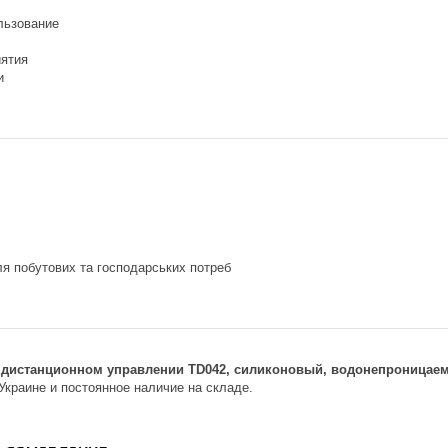
льзование
ятия
и
я побутових та господарських потреб
а дистанционном управлении TD042, силиконовый, водонепроницае
Украине и постоянное наличие на складе.