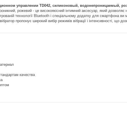
нционном управлении TD042, силиконовый, водонепроницаемый, ро
роникний, рожевий - це високоякісний інтимний аксесуар, який дозволяє
тегрованій технології Bluetooth і спеціальному додатку для смартфона ви
 вібратор пропонує широкий вибір режимів вібрації і інтенсивності, що д
атериал
стандартам качества
ка
оптом