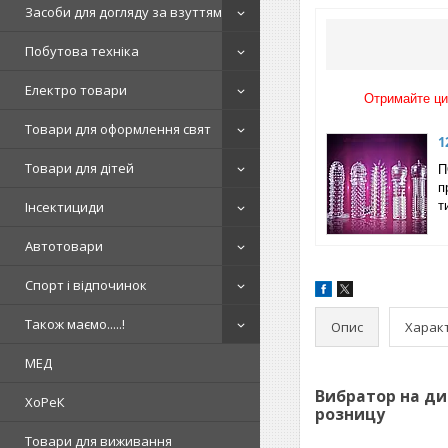
Засоби для догляду за взуттям
Побутова техніка
Електро товари
Отримайте ци
Товари для оформлення свят
1
Товари для дітей
П
п
Інсектициди
т
Автотовари
Спорт і відпочинок
Також маємо.....!
Опис
Харак
МЕД
Вибратор на ди
ХоРеК
розницу
Товари для виживання