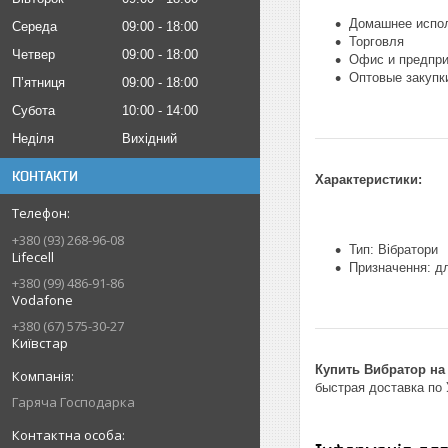
Домашнее испо
Середа
09:00
18:00
Торговля
Четвер
09:00
18:00
Офис и предпри
Оптовые закупк
Пʼятниця
09:00
18:00
Субота
10:00
14:00
Неділя
Вихідний
КОНТАКТИ
Характеристики:
+380 (93) 268-96-08
Тип: Вібратори
Lifecell
Призначення: дл
+380 (99) 486-91-86
Vodafone
+380 (67) 575-30-27
Київстар
Купить Вибратор н
быстрая доставка по 
Гаряча Господарка