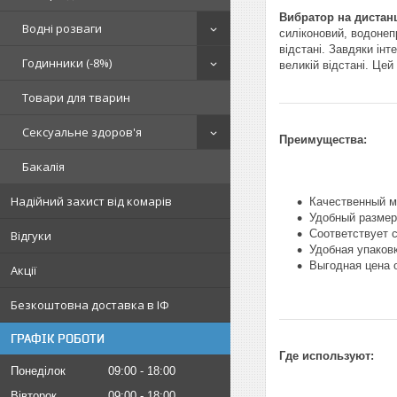
Вибратор на диста
Водні розваги
силіконовий, водонеп
відстані. Завдяки ін
Годинники (-8%)
великій відстані. Цей
Товари для тварин
Сексуальне здоров'я
Преимущества:
Бакалія
Надійний захист від комарів
Качественный м
Удобный размер
Соответствует 
Відгуки
Удобная упаков
Выгодная цена 
Акції
Безкоштовна доставка в ІФ
ГРАФІК РОБОТИ
Где используют:
Понеділок
09:00
18:00
Вівторок
09:00
18:00