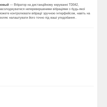
зовый
— Вібратор на дистанційному керуванні TD042,
 насолоджуватися неперевершеними вібраціями з будь-якої
 можете контролювати вібрації зручною інтерфейсом, навіть на
озволяє налаштувати його точно під ваші уподобання..