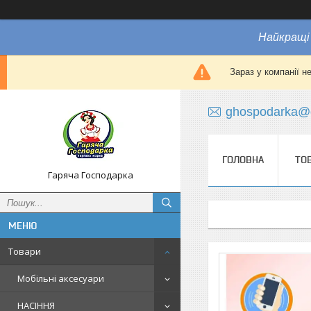
Найкращі 
Зараз у компанії н
ghospodarka@
ГОЛОВНА
ТО
Гаряча Господарка
Товари
Мобільні аксесуари
НАСІННЯ