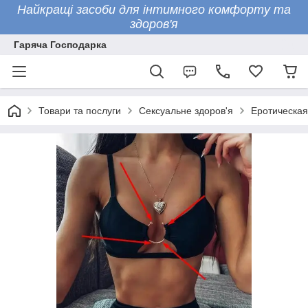
Найкращі засоби для інтимного комфорту та
здоров'я
Гаряча Господарка
Товари та послуги
Сексуальне здоров'я
Еротическая