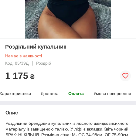
Роздільний купальник
Немає в наявності
Код: 85/39Д
Роздріб
1 175
₴
Характеристики
Доставка
Оплата
Умови повернення
Опис
Роздільний брендовий купальник із якісного швидковисихного
матеріалу із завищеною талією. У ліфі є вкладки.Квіть чорний.
БРАК: НІ КІЛЬЦЯ. Розмірна сітка: M- ОС 74-98см. ОГ 75-90см