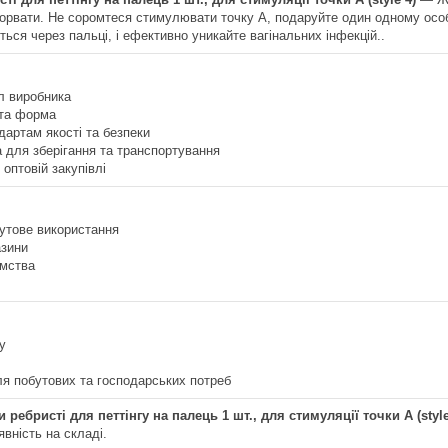
порвати. Не соромтеся стимулювати точку A, подаруйте один одному осо
ься через пальці, і ефективно уникайте вагінальних інфекцій..
л виробника
 та форма
дартам якості та безпеки
 для зберігання та транспортування
 оптовій закупівлі
утове використання
азини
ємства
у
я побутових та господарських потреб
ребристі для петтінгу на палець 1 шт., для стимуляції точки A (style
явність на складі.