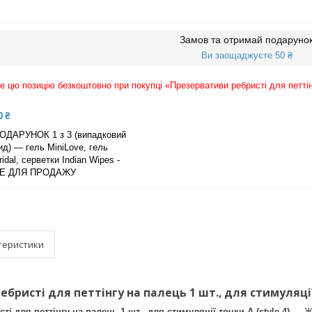
Замов та отримай подаруно
Ви заощаджуєте 50 ₴
 цю позицію безкоштовно при покупці «Презервативи ребристі для петтінгу
0 ₴
ОДАРУНОК 1 з 3 (випадковий
ид) — гель MiniLove, гель
ridal, серветки Indian Wipes -
Е ДЛЯ ПРОДАЖУ
теристики
бристі для петтінгу на палець 1 шт., для стимуляції 
і для петтінгу на палець 1 шт., для стимуляції точки A (style 4)
— Жо