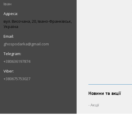
Іван
вул. Височана, 20, Івано-Франківськ,
Україна
ghospodarka@gmail.com
+380636197874
+380675753027
Новини та акції
Акції