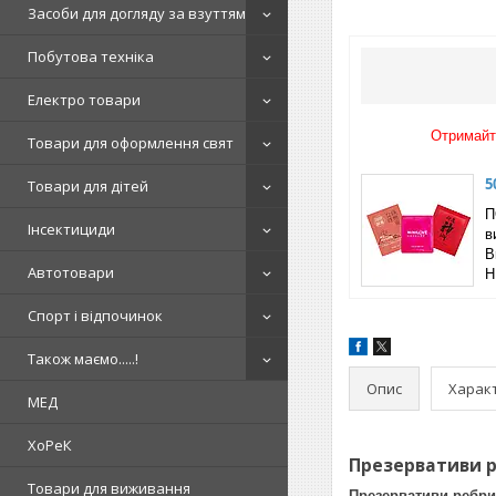
Засоби для догляду за взуттям
Побутова техніка
Електро товари
Отримайте
Товари для оформлення свят
5
Товари для дітей
П
Інсектициди
в
B
Автотовари
Н
Спорт і відпочинок
Також маємо.....!
Опис
Харак
МЕД
ХоРеК
Презервативи ре
Товари для виживання
Презервативи ребрист