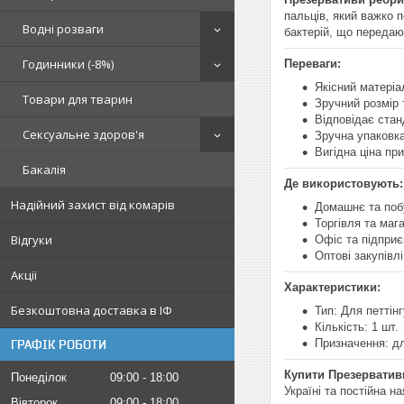
пальців, який важко 
Водні розваги
бактерій, що передают
Годинники (-8%)
Переваги:
Якісний матеріа
Товари для тварин
Зручний розмір
Відповідає стан
Сексуальне здоров'я
Зручна упаковка
Вигідна ціна при
Бакалія
Де використовують:
Надійний захист від комарів
Домашнє та поб
Торгівля та маг
Відгуки
Офіс та підпри
Оптові закупівлі
Акції
Характеристики:
Безкоштовна доставка в ІФ
Тип: Для петтінг
Кількість: 1 шт.
Призначення: дл
ГРАФІК РОБОТИ
Купити Презервативи 
Понеділок
09:00
18:00
Україні та постійна на
Вівторок
09:00
18:00