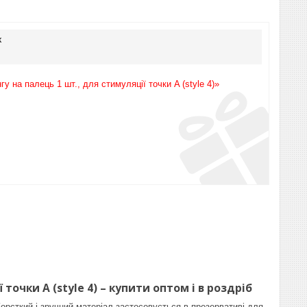
к
 на палець 1 шт., для стимуляції точки A (style 4)»
точки A (style 4) – купити оптом і в роздріб
рсткий і зручний матеріал застосовується в презервативі для