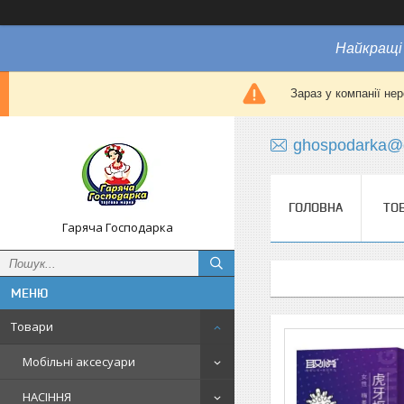
Найкращі 
Зараз у компанії не
ghospodarka@
ГОЛОВНА
ТО
Гаряча Господарка
Товари
Мобільні аксесуари
НАСІННЯ