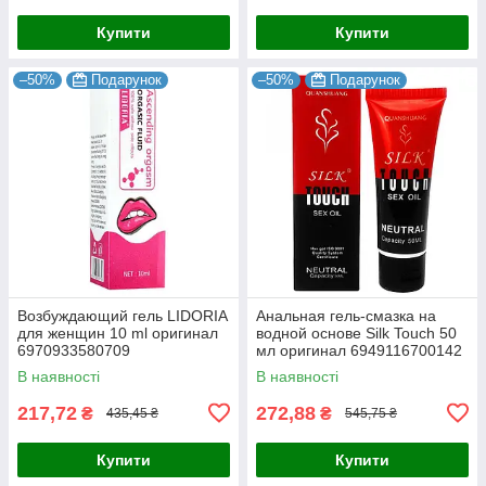
Купити
Купити
–50%
Подарунок
–50%
Подарунок
Возбуждающий гель LIDORIA
Анальная гель-смазка на
для женщин 10 ml оригинал
водной основе Silk Touch 50
6970933580709
мл оригинал 6949116700142
В наявності
В наявності
217,72
272,88
₴
₴
435,45 ₴
545,75 ₴
Купити
Купити