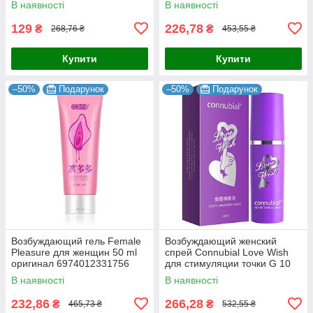
В наявності
В наявності
129
226,78
₴
₴
268,76 ₴
453,55 ₴
Купити
Купити
–50%
Подарунок
–50%
Подарунок
Возбуждающий гель Female
Возбуждающий женский
Pleasure для женщин 50 ml
спрей Connubial Love Wish
оригинал 6974012331756
для стимуляции точки G 10
ml
В наявності
В наявності
232,86
266,28
₴
₴
465,73 ₴
532,55 ₴