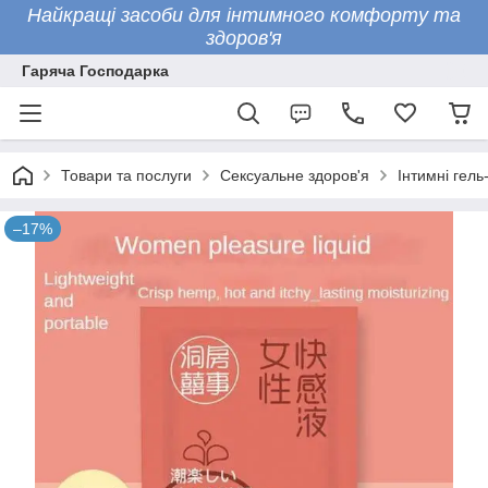
Найкращі засоби для інтимного комфорту та
здоров'я
Гаряча Господарка
Товари та послуги
Сексуальне здоров'я
Інтимні гель
–17%