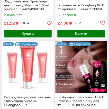
Збудливий гель Провокація
для оргазму MiniLove 1,5 ml
Інтимний гель Dongfang Xiji 8
оригінал 6944894900708
ml оригінал 6974442520058
В наявності
В наявності
21,22
27,30
₴
₴
58,94 ₴
65 ₴
Купити
Купити
–52%
Подарунок
–50%
Подарунок
Возбуждающий женский гель,
Возбуждающий спрей BiiDick
стимуляция оргазма
Intense Orgasm Spray для
Huangloao 20g
женщин 15 ml оригинал
6970245515680
6971936100345