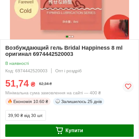
Возбуждающий гель Bridal Happiness 8 ml
оригинал 6974442520003
В наявності
Код: 6974442520003
Опт і роздріб
51,74
₴
62,34 ₴
Мінімальна сума замовлення на сайті — 400 ₴
Економія
10.60 ₴
Залишилось
25 днів
39,90 ₴
від 30 шт.
Купити