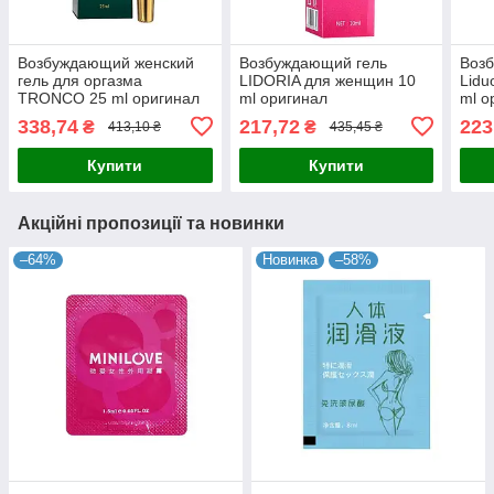
Возбуждающий женский
Возбуждающий гель
Воз
гель для оргазма
LIDORIA для женщин 10
Lidu
TRONCO 25 ml оригинал
ml оригинал
ml о
6942040205097
6970933580709
697
338,74
217,72
223
₴
₴
413,10 ₴
435,45 ₴
Купити
Купити
Акційні пропозиції та новинки
–64%
Новинка
–58%