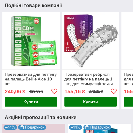
Подібні товари компанії
Презервативи для петтінгу
Презервативи ребристі
През
на палець Beilile Aloe 10
для петтінгу на палець 1
для 
шт.
шт., для стимуляції точки
шт.,
G (style 1)
G (st
240,06
155,16
155
₴
₴
428,68 ₴
272,21 ₴
Купити
Купити
Акційні пропозиції та новинки
–44%
Подарунок
–44%
Подарунок