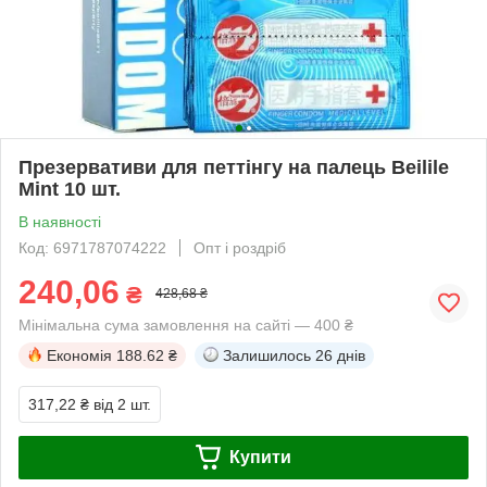
Презервативи для петтінгу на палець Beilile
Mint 10 шт.
В наявності
Код: 6971787074222
Опт і роздріб
240,06
₴
428,68 ₴
Мінімальна сума замовлення на сайті — 400 ₴
Економія
188.62 ₴
Залишилось
26 днів
317,22 ₴
від 2 шт.
Купити