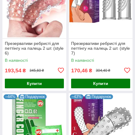
Презервативи ребристі для
Презервативи ребристі для
петтінгу на палець 2 шт. (style
петтінгу на палець 2 шт. (style
6)
7)
В наявності
В наявності
193,54
170,46
₴
₴
345,60 ₴
304,40 ₴
Купити
Купити
–44%
Подарунок
–43%
Подарунок