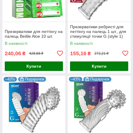
Презервативи ребристі для
Презервативи для петтінгу на
петтінгу на палець 1 шт., для
палець Beilile Aloe 10 шт.
стимуляції точки G (style 1)
В наявності
В наявності
240,06
155,16
₴
₴
428,68 ₴
272,21 ₴
Купити
Купити
–43%
Подарунок
–43%
Подарунок