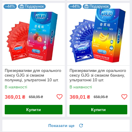
–44%
Подарунок
–44%
Подарунок
Презервативи для орального
Презервативи для орального
сексу GJG зі смаком
сексу GJG зі смаком банану,
полуниці, ультратонкі 10 шт.
ультратонкі 10 шт.
В наявності
В наявності
369,01
369,01
₴
₴
658,95 ₴
658,95 ₴
Купити
Купити
Показати ще