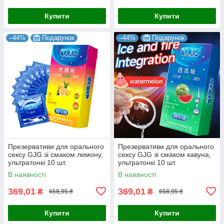
Купити
Купити
–44%
Подарунок
–44%
Подарунок
Презервативи для орального
Презервативи для орального
сексу GJG зі смаком лимону,
сексу GJG зі смаком кавуна,
ультратонкі 10 шт.
ультратонкі 10 шт.
В наявності
В наявності
369,01
369,01
₴
₴
658,95 ₴
658,95 ₴
Купити
Купити