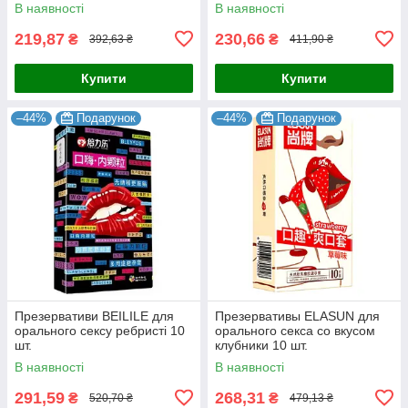
В наявності
В наявності
219,87
230,66
₴
₴
392,63 ₴
411,90 ₴
Купити
Купити
–44%
Подарунок
–44%
Подарунок
Презервативи BEILILE для
Презервативы ELASUN для
орального сексу ребристі 10
орального секса со вкусом
шт.
клубники 10 шт.
В наявності
В наявності
291,59
268,31
₴
₴
520,70 ₴
479,13 ₴