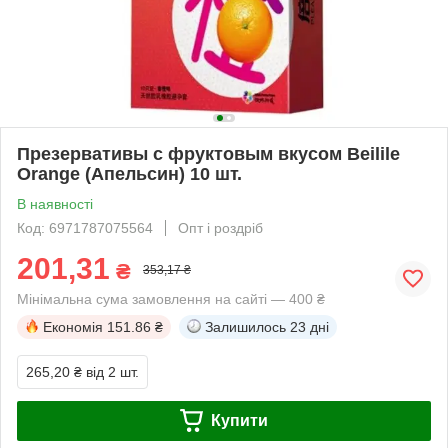
Презервативы с фруктовым вкусом Beilile
Orange (Апельсин) 10 шт.
В наявності
Код: 6971787075564
Опт і роздріб
201,31
₴
353,17 ₴
Мінімальна сума замовлення на сайті — 400 ₴
Економія
151.86 ₴
Залишилось
23 дні
265,20 ₴
від 2 шт.
Купити