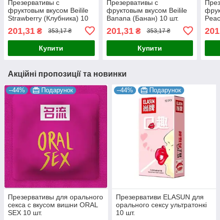
Презервативы с
Презервативы с
През
фруктовым вкусом Beilile
фруктовым вкусом Beilile
фрук
Strawberry (Клубника) 10
Banana (Банан) 10 шт.
Peac
шт.
201,31
201,31
201
₴
₴
353,17 ₴
353,17 ₴
Купити
Купити
Акційні пропозиції та новинки
–44%
Подарунок
–44%
Подарунок
Презервативы для орального
Презервативи ELASUN для
секса с вкусом вишни ORAL
орального сексу ультратонкі
SEX 10 шт.
10 шт.