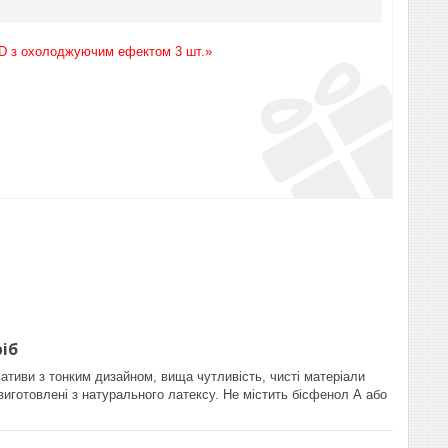
3D з охолоджуючим ефектом 3 шт.»
іб
тиви з тонким дизайном, вища чутливість, чисті матеріали
иготовлені з натурального латексу. Не містить бісфенол А або