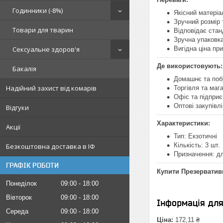
Годинники (-8%)
Якісний матеріа
Зручний розмір
Товари для тварин
Відповідає стан
Зручна упаковка
Сексуальне здоров'я
Вигідна ціна при
Де використовують:
Бакалія
Домашнє та поб
Надійний захист від комарів
Торгівля та маг
Офіс та підпри
Оптові закупівлі
Відгуки
Характеристики:
Акції
Тип: Екзотичні
Кількість: 3 шт.
Безкоштовна доставка в ІФ
Призначення: дл
ГРАФІК РОБОТИ
Купити Презервати
Понеділок
09:00
18:00
Вівторок
09:00
18:00
Інформація дл
Середа
09:00
18:00
Ціна:
172,11 ₴