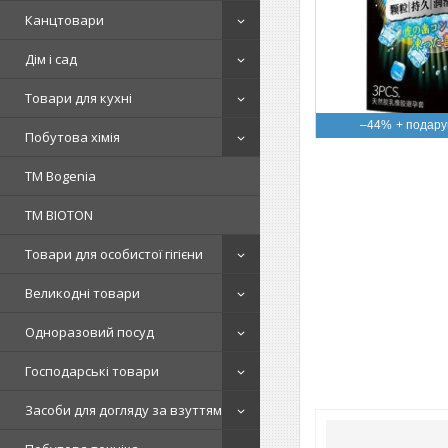
Канцтовари
Дім і сад
Товари для кухні
–44%
Побутова хімія
ТМ Bogenia
ТМ BIOTON
Товари для особистої гігієни
Великодні товари
Одноразовий посуд
Господарські товари
Засоби для догляду за взуттям