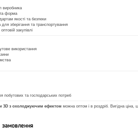
л виробника
 та форма
дартам якості та безпеки
 для зберігання та транспортування
 оптовій закупівлі
утове використання
азини
ємства
я побутових та господарських потреб
ви 3D з охолоджуючим ефектом
можна оптом і в роздріб. Вигідна ціна, ш
я замовлення