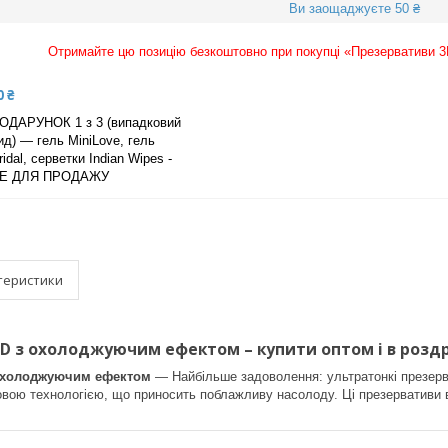
Ви заощаджуєте 50 ₴
Отримайте цю позицію безкоштовно при покупці «Презервативи 
0 ₴
ОДАРУНОК 1 з 3 (випадковий
ид) — гель MiniLove, гель
ridal, серветки Indian Wipes -
Е ДЛЯ ПРОДАЖУ
теристики
D з охолоджуючим ефектом – купити оптом і в роздр
 охолоджуючим ефектом
— Найбільше задоволення: ультратонкі презерва
овою технологією, що приносить поблажливу насолоду. Ці презервативи в