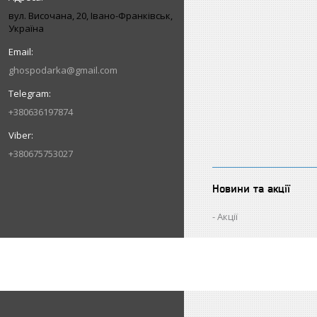
вул. Височана, 20, Івано-Франківськ,
Україна
ghospodarka@gmail.com
+380636197874
+380675753027
Новини та акції
Акції