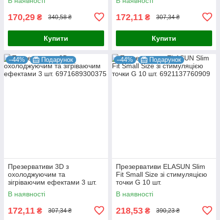
В наявності
В наявності
170,29
172,11
₴
₴
340,58 ₴
307,34 ₴
Купити
Купити
–44%
Подарунок
–44%
Подарунок
Презервативи 3D з
Презервативи ELASUN Slim
охолоджуючим та
Fit Small Size зі стимуляцією
зігріваючим ефектами 3 шт.
точки G 10 шт.
В наявності
В наявності
172,11
218,53
₴
₴
307,34 ₴
390,23 ₴