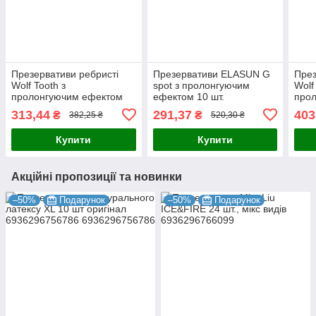
Презервативи ребристі
Презервативи ELASUN G
През
Wolf Tooth з
spot з пролонгуючим
Wolf
пролонгуючим ефектом
ефектом 10 шт.
про
10 шт.
12 ш
313,44
291,37
403
₴
₴
382,25 ₴
520,30 ₴
Купити
Купити
Акційні пропозиції та новинки
–50%
Подарунок
–50%
Подарунок