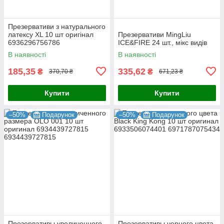
Презервативи з натурального
латексу XL 10 шт оригінал
Презервативи MingLiu
6936296756786
ICE&FIRE 24 шт., мікс видів
В наявності
В наявності
185,35
335,62
₴
₴
370,70 ₴
671,23 ₴
Купити
Купити
–50%
Подарунок
–50%
Подарунок
Презервативы увеличенного
Презервативы черного цвета