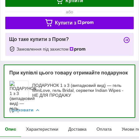
Купити
або
Купити з
Що таке купити з Пром?
Замовлення під захистом
При купівлі цього товару отримайте подарунок
ПОДАРУНОК 1 з 3 (випадковий вид) — гель
MiniLove, гель Bridal, серветки Indian Wipes -
НЕ ДЛЯ ПРОДАЖУ
Приховати
Опис
Характеристики
Доставка
Оплата
Умови п