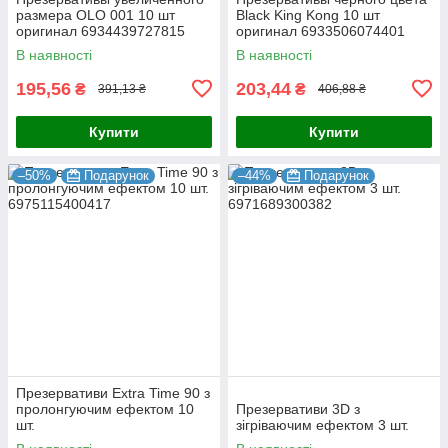
размера OLO 001 10 шт
Black King Kong 10 шт
оригинал 6934439727815
оригинал 6933506074401
В наявності
В наявності
195,56
203,44
₴
₴
391,13 ₴
406,88 ₴
Купити
Купити
–50%
Подарунок
–44%
Подарунок
Презервативи Extra Time 90 з
пролонгуючим ефектом 10
Презервативи 3D з
шт.
зігріваючим ефектом 3 шт.