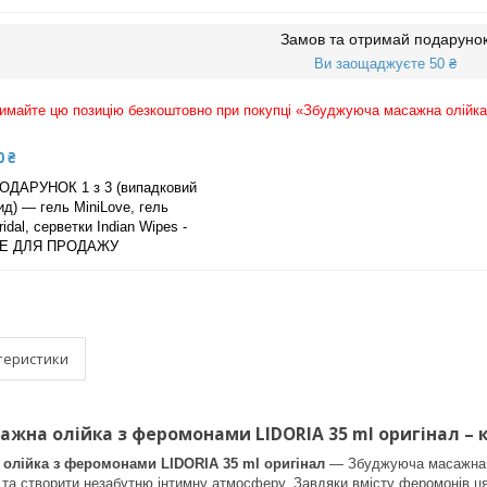
Замов та отримай подаруно
Ви заощаджуєте 50 ₴
имайте цю позицію безкоштовно при покупці «Збуджуюча масажна олійк
0 ₴
ОДАРУНОК 1 з 3 (випадковий
ид) — гель MiniLove, гель
ridal, серветки Indian Wipes -
Е ДЛЯ ПРОДАЖУ
теристики
жна олійка з феромонами LIDORIA 35 ml оригінал – к
олійка з феромонами LIDORIA 35 ml оригінал
— Збуджуюча масажна о
я та створити незабутню інтимну атмосферу. Завдяки вмісту феромонів ц