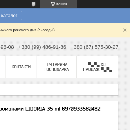
Кошик
 каталог
жчого робочого дня (сьогодні).
-96-08
+380 (99) 486-91-86
+380 (67) 575-30-27
ТМ ГАРЯЧА
▀▄▀▄ ХІТ
КОНТАКТИ
ГОСПОДАРКА
ПРОДАЖ ▀▄▀▄
ромонами LIDORIA 35 ml 6970933582482