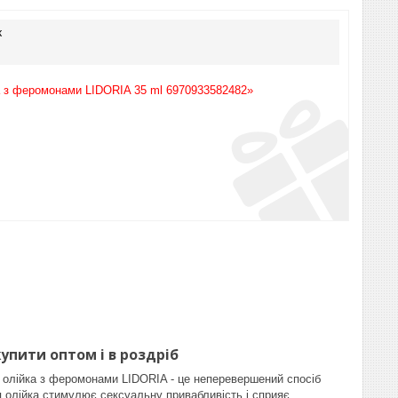
к
а з феромонами LIDORIA 35 ml 6970933582482»
упити оптом і в роздріб
лійка з феромонами LIDORIA - це неперевершений спосіб
я олійка стимулює сексуальну привабливість і сприяє