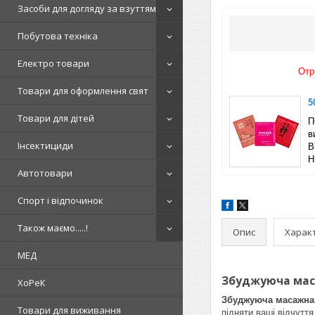
Засоби для догляду за взуттям
Побутова техніка
Електро товари
Отр
Товари для оформлення свят
5
Товари для дітей
П
в
Інсектициди
B
Н
Автотовари
Спорт і відпочинок
Також маємо.....!
Опис
Харак
МЕД
Збуджуюча маса
ХоРеК
Збуджуюча масажна 
Товари для виживання
підняти ваші відчутт