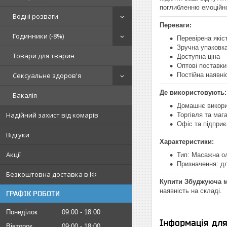
поглибленню емоційно
Водні розваги
Переваги:
Годинники (-8%)
Перевірена якіс
Зручна упаковк
Товари для тварин
Доступна ціна
Оптові поставки 
Сексуальне здоров'я
Постійна наявні
Де використовують:
Бакалія
Домашнє викор
Надійний захист від комарів
Торгівля та маг
Офіс та підпри
Відгуки
Характеристики:
Акції
Тип: Масажна о
Призначення: д
Безкоштовна доставка в ІФ
Купити Збуджуюча м
наявність на складі.
ГРАФІК РОБОТИ
Понеділок
09:00
18:00
Інформація дл
Вівторок
09:00
18:00