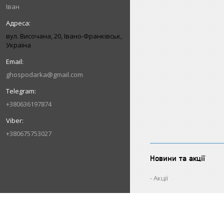
Іван
вул. Височана, 20, Івано-Франківськ,
Україна
ghospodarka@gmail.com
+380636197874
+380675753027
Новини та акції
Акції