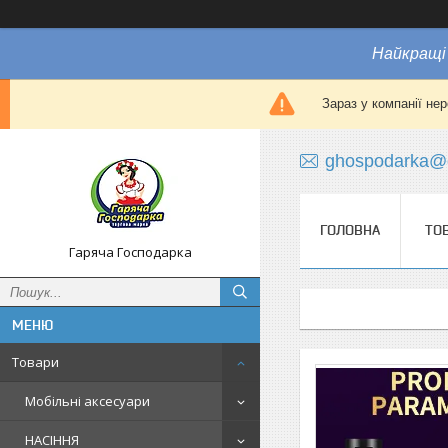
Найкращі 
Зараз у компанії не
ghospodarka@
ГОЛОВНА
ТО
Гаряча Господарка
Товари
Мобільні аксесуари
НАСІННЯ