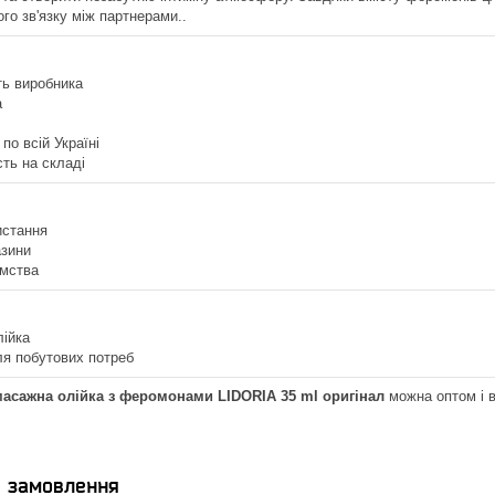
го зв'язку між партнерами..
ть виробника
а
по всій Україні
сть на складі
истання
азини
ємства
лійка
ля побутових потреб
асажна олійка з феромонами LIDORIA 35 ml оригінал
можна оптом і в 
я замовлення