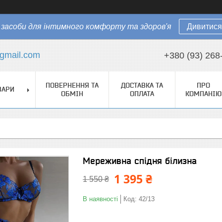
засоби для інтимного комфорту та здоров'я
Дивитися
gmail.com
+380 (93) 268
ПОВЕРНЕННЯ ТА
ДОСТАВКА ТА
ПРО
ВАРИ
ОБМІН
ОПЛАТА
КОМПАНІЮ
Мереживна спідня білизна
1 395 ₴
1 550 ₴
В наявності
Код:
42/13