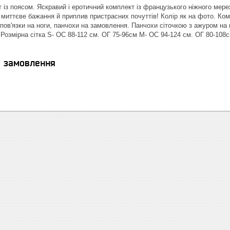
із поясом. Яскравий і еротичний комплект із французького ніжного мережи
 миттєве бажання й приплив пристрасних почуттів! Колір як на фото. Комп
 пов'язки на ноги, панчохи на замовлення. Панчохи сіточкою з ажуром на 
. Розмірна сітка S- ОС 88-112 см. ОГ 75-96см M- ОС 94-124 см. ОГ 80-108
я замовлення