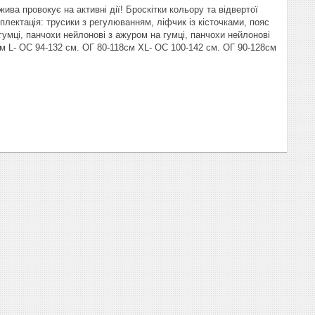
ва провокує на активні дії! Броскітки кольору та відвертої
лектація: трусики з регулюванням, ліфчик із кісточками, пояс
гумці, панчохи нейлонові з ажуром на гумці, панчохи нейлонові
см L- ОС 94-132 см. ОГ 80-118см ХL- ОС 100-142 см. ОГ 90-128см