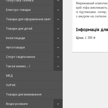
Побутова техніка
Мереживний комплект 
крій ліфа викликають
Електро товари
із підтяжками, чопер,
з ажуром на силіконі
Товари для оформлення свят
Товари для дітей
Інформація дл
Інсектициди
Ціна:
1 395 ₴
Автотовари
Спорт і відпочинок
Також маємо.....!
МЕД
ХоРеК
Товари для виживання
Водні розваги