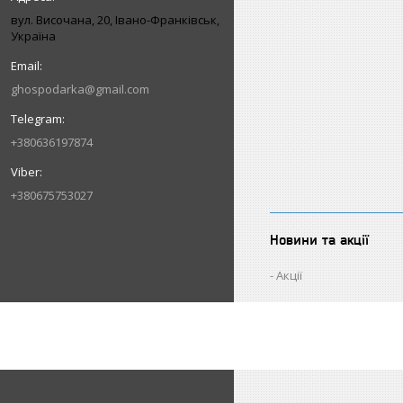
вул. Височана, 20, Івано-Франківськ,
Україна
ghospodarka@gmail.com
+380636197874
+380675753027
Новини та акції
Акції