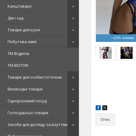
Канцтовари
Дім і сад
Товари для кухні
–10%
Побутова хімія
ТМ Bogenia
ТМ BIOTON
Товари для особистої гігієни
Великодні товари
Одноразовий посуд
Господарські товари
Опис
Засоби для догляду за взуттям