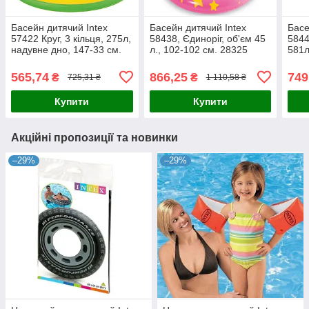
Басейн дитячий Intex
Басейн дитячий Intex
Басе
57422 Круг, 3 кільця, 275л,
58438, Єдиноріг, об'єм 45
5844
надувне дно, 147-33 см.
л., 102-102 см. 28325
581л
28325
168-
565,74
866,25
749
₴
₴
725,31 ₴
1 110,58 ₴
Купити
Купити
Акційні пропозиції та новинки
–29%
–29%