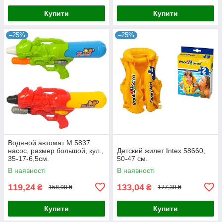
Купити
Купити
–25%
–25%
Водяной автомат M 5837
насос, размер большой, кул.,
Детский жилет Intex 58660,
35-17-6,5см.
50-47 см.
В наявності
В наявності
119,24
133,04
₴
₴
158,98 ₴
177,39 ₴
Купити
Купити