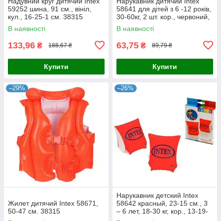
Надувний круг дитячий Intex
Нарукавник дитячий Intex
59252 шина, 91 см., вініл,
58641 для дітей з 6 -12 років,
кул., 16-25-1 см. 38315
30-60кг, 2 шт. кор., червоний,
13-19-2,5 см. 38315
В наявності
В наявності
133,96
63,75
₴
₴
188,67 ₴
89,79 ₴
Купити
Купити
–29%
–26%
Нарукавник детский Intex
Жилет дитячий Intex 58671,
58642 красный, 23-15 см., 3
50-47 см. 38315
– 6 лет, 18-30 кг, кор., 13-19-
2,5 см.