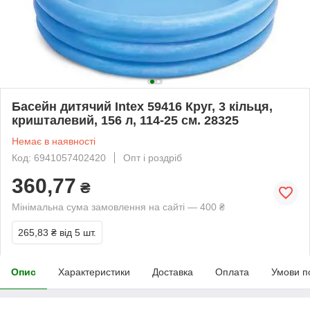
Басейн дитячий Intex 59416 Круг, 3 кільця,
кришталевий, 156 л, 114-25 см. 28325
Немає в наявності
Код: 6941057402420
Опт і роздріб
360,77
₴
Мінімальна сума замовлення на сайті — 400 ₴
265,83 ₴
від 5 шт.
Опис
Характеристики
Доставка
Оплата
Умови п