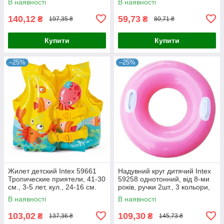
В наявності
В наявності
140,12
59,73
₴
₴
197,35 ₴
80,71 ₴
Купити
Купити
–25%
–25%
Жилет детский Intex 59661
Надувний круг дитячий Intex
Тропические приятели, 41-30
59258 однотонний, від 8-ми
см., 3-5 лет, кул., 24-16 см.
років, ручки 2шт., 3 кольори,
25-17-3,5 см. 38315
В наявності
В наявності
103,02
109,30
₴
₴
137,36 ₴
145,73 ₴