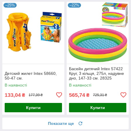
–25%
–22%
Басейн дитячий Intex 57422
Детский жилет Intex 58660,
Круг, 3 кільця, 275л, надувне
50-47 см.
дно, 147-33 см. 28325
В наявності
В наявності
133,04
565,74
₴
₴
177,39 ₴
725,31 ₴
Купити
Купити
Показати ще