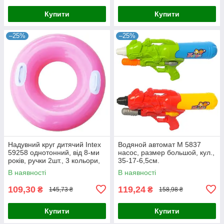
Купити
Купити
–25%
–25%
Надувний круг дитячий Intex
Водяной автомат M 5837
59258 однотонний, від 8-ми
насос, размер большой, кул.,
років, ручки 2шт., 3 кольори,
35-17-6,5см.
25-17-3,5 см. 38315
В наявності
В наявності
109,30
119,24
₴
₴
145,73 ₴
158,98 ₴
Купити
Купити