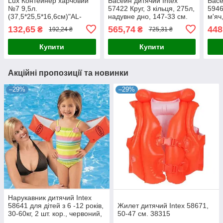
Lux Контейнер харчовий
Басейн дитячий Intex
Басе
№7 9,5л.
57422 Круг, 3 кільця, 275л,
5946
(37,5*25,5*16,6см)"AL-
надувне дно, 147-33 см.
м'яч
Plastik", 1/15 38315
28325
283
132,65
565,74
448
₴
₴
192,24 ₴
725,31 ₴
Купити
Купити
Акційні пропозиції та новинки
–29%
–29%
Нарукавник дитячий Intex
58641 для дітей з 6 -12 років,
Жилет дитячий Intex 58671,
30-60кг, 2 шт. кор., червоний,
50-47 см. 38315
13-19-2,5 см. 38315