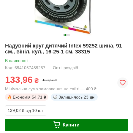
Надувний круг дитячий Intex 59252 шина, 91
см., вініл, кул., 16-25-1 см. 38315
В наявності
Код: 6941057459257
Опт і роздріб
133,96
₴
188,67 ₴
Мінімальна сума замовлення на сайті — 400 ₴
Економія
54.71 ₴
Залишилось
23 дні
139,02 ₴
від 10 шт.
Купити