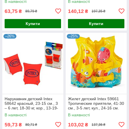
В наявності
В наявності
63,75
140,12
₴
₴
89,79 ₴
197,35 ₴
Купити
Купити
–26%
–25%
Нарукавник детский Intex
Жилет детский Intex 59661
58642 красный, 23-15 см., 3
Тропические приятели, 41-30
– 6 лет, 18-30 кг, кор., 13-19-
см., 3-5 лет, кул., 24-16 см.
2,5 см.
В наявності
В наявності
59,73
103,02
₴
₴
80,71 ₴
137,36 ₴