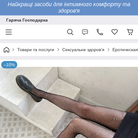
Найкращі засоби для інтимного комфорту та
здоров'я
Гаряча Господарка
Товари та послуги
Сексуальне здоров'я
Еротическая
–10%