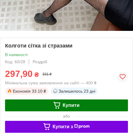
Колготи сітка зі стразами
В наявності
Код: 60/28
Роздріб
297,90
₴
331 ₴
Мінімальна сума замовлення на сайті — 400 ₴
Економія
33.10 ₴
Залишилось
23 дні
Купити
або
Купити з