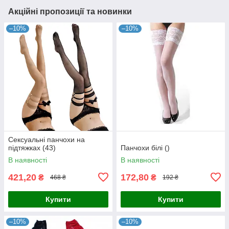
Акційні пропозиції та новинки
–10%
–10%
Сексуальні панчохи на
підтяжках (43)
Панчохи білі ()
В наявності
В наявності
421,20
172,80
₴
₴
468 ₴
192 ₴
Купити
Купити
–10%
–10%