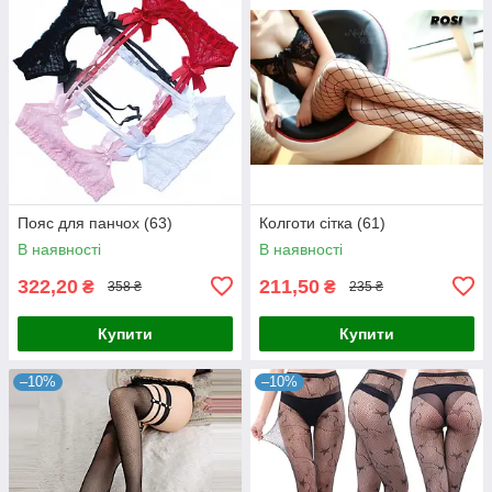
Пояс для панчох (63)
Колготи сітка (61)
В наявності
В наявності
322,20
211,50
₴
₴
358 ₴
235 ₴
Купити
Купити
–10%
–10%