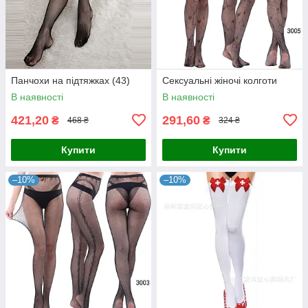
Панчохи на підтяжках (43)
Сексуальні жіночі колготи
В наявності
В наявності
421,20
291,60
₴
₴
468 ₴
324 ₴
Купити
Купити
–10%
–10%