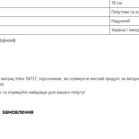
76 см
Побутове та к
Надувний
Україна / Імпо
вання
атрац Intex 59717, підголовник, ви отримуєте якісний продукт за вигі
еб.
ю та отримуйте найкраще для вашого побуту!
я замовлення