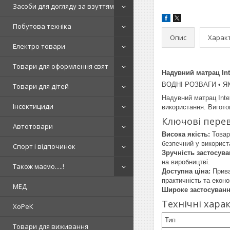
Засоби для догляду за взуттям
Побутова техніка
Опис
Харак
Електро товари
Товари для оформлення свят
Надувний матрац Int
ВОДНІ РОЗВАГИ • Я
Товари для дітей
Надувний матрац Intex
Інсектициди
використання. Вигото
Ключові пере
Автотовари
Висока якість:
Товар 
безпечний у використ
Спорт і відпочинок
Зручність застосува
на виробництві.
Також маємо.....!
Доступна ціна:
Прива
практичність та екон
МЕД
Широке застосуванн
Технічні хара
ХоРеК
Тип
Товари для виживання