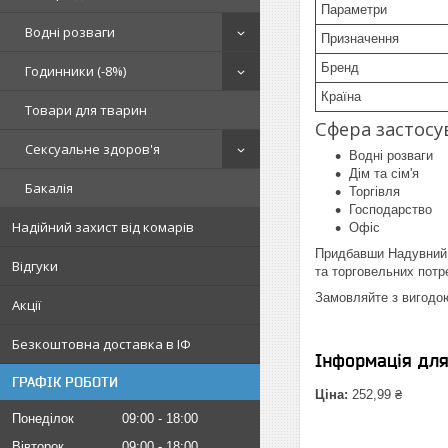
Параметри
Водні розваги
Призначення
Бренд
Годинники (-8%)
Країна
Товари для тварин
Сфера застосу
Сексуальне здоров'я
Водні розваги
Дім та сім'я
Бакалія
Торгівля
Господарство
Надійний захист від комарів
Офіс
Придбавши Надувний м
Відгуки
та торговельних потр
Замовляйте з вигодо
Акції
Безкоштовна доставка в ІФ
Інформація дл
ГРАФІК РОБОТИ
Ціна:
252,99 ₴
Понеділок
09:00
18:00
Вівторок
09:00
18:00