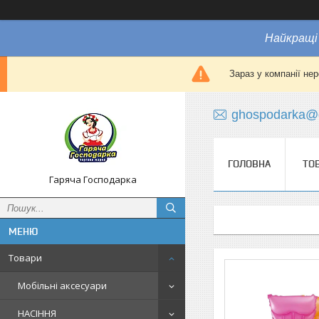
Найкращі 
Зараз у компанії не
ghospodarka@
ГОЛОВНА
ТО
Гаряча Господарка
Товари
Мобільні аксесуари
НАСІННЯ