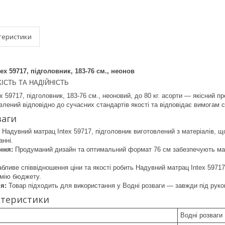
теристики
ex 59717, підголовник, 183-76 см., неонов
КІСТЬ ТА НАДІЙНІСТЬ
 59717, підголовник, 183-76 см., неоновий, до 80 кг. асорти — якісний п
влений відповідно до сучасних стандартів якості та відповідає вимогам 
ваги
Надувний матрац Intex 59717, підголовник виготовлений з матеріалів, щ
анні.
ння:
Продуманий дизайн та оптимальний формат 76 см забезпечують мак
бливе співвідношення ціни та якості робить Надувний матрац Intex 5971
омію бюджету.
я:
Товар підходить для використання у Водні розваги — завжди під руко
ктеристики
Водні розваги