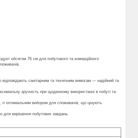
родукт обсягом 76 см для побутового та комерційного
споживачів.
о відповідають санітарним та технічним вимогам — надійний та
симальну зручність при щоденному використанні в побуті та
7, п оптимальним вибором для споживачів, що цінують
ю для вирішення побутових завдань.