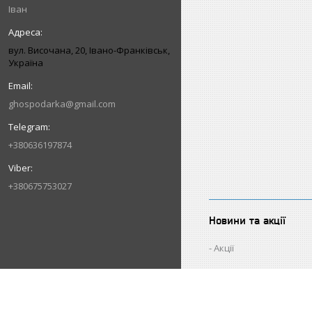
Іван
вул. Височана, 20, Івано-Франківськ,
Україна
ghospodarka@gmail.com
+380636197874
+380675753027
Новини та акції
Акції