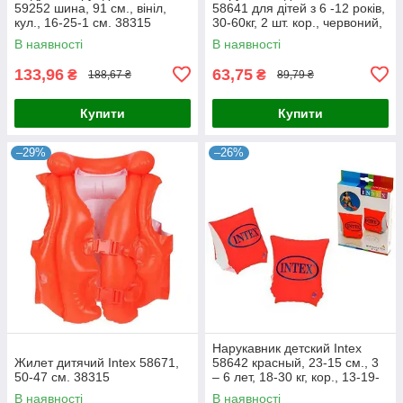
59252 шина, 91 см., вініл,
58641 для дітей з 6 -12 років,
кул., 16-25-1 см. 38315
30-60кг, 2 шт. кор., червоний,
13-19-2,5 см. 38315
В наявності
В наявності
133,96
63,75
₴
₴
188,67 ₴
89,79 ₴
Купити
Купити
–29%
–26%
Нарукавник детский Intex
Жилет дитячий Intex 58671,
58642 красный, 23-15 см., 3
50-47 см. 38315
– 6 лет, 18-30 кг, кор., 13-19-
2,5 см.
В наявності
В наявності