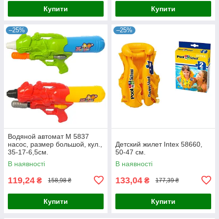
Купити
Купити
–25%
–25%
Водяной автомат M 5837
насос, размер большой, кул.,
Детский жилет Intex 58660,
35-17-6,5см.
50-47 см.
В наявності
В наявності
119,24
133,04
₴
₴
158,98 ₴
177,39 ₴
Купити
Купити