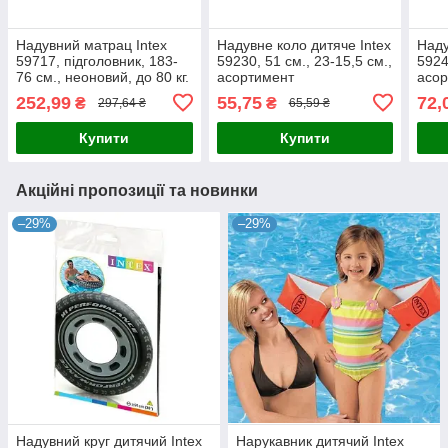
Надувний матрац Intex
Надувне коло дитяче Intex
Наду
59717, підголовник, 183-
59230, 51 см., 23-15,5 см.,
5924
76 см., неоновий, до 80 кг.
асортимент
асо
асортимент 28325
252,99
55,75
72,
₴
₴
297,64 ₴
65,59 ₴
Купити
Купити
Акційні пропозиції та новинки
–29%
–29%
Надувний круг дитячий Intex
Нарукавник дитячий Intex