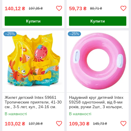
140,12
59,73
₴
₴
197,35 ₴
80,71 ₴
Купити
Купити
–25%
–25%
Жилет детский Intex 59661
Надувний круг дитячий Intex
Тропические приятели, 41-30
59258 однотонний, від 8-ми
см., 3-5 лет, кул., 24-16 см.
років, ручки 2шт., 3 кольори,
25-17-3,5 см. 38315
В наявності
В наявності
103,02
109,30
₴
₴
137,36 ₴
145,73 ₴