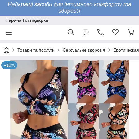
Найкращі засоби для інтимного комфорту та
здоров'я
Гаряча Господарка
Товари та послуги
Сексуальне здоров'я
Еротическая
–10%