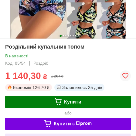
Роздільний купальник топом
В наявності
Код: 85/54
Роздріб
1 140,30
₴
1 267 ₴
Економія
126.70 ₴
Залишилось
25 днів
Купити
або
Купити з