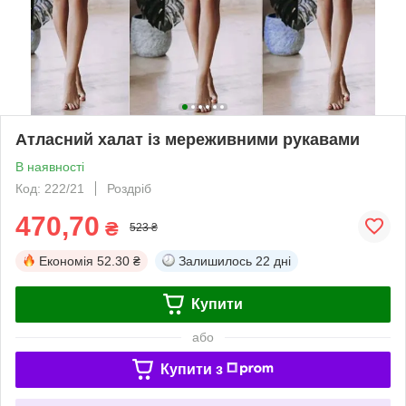
Атласний халат із мереживними рукавами
В наявності
Код: 222/21
Роздріб
470,70
₴
523 ₴
Економія
52.30 ₴
Залишилось
22 дні
Купити
або
Купити з