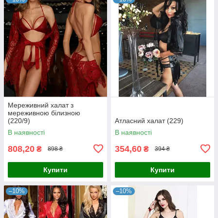
Мереживний халат з
мереживною білизною
(220/9)
Атласний халат (229)
В наявності
В наявності
808,20
354,60
₴
₴
898 ₴
394 ₴
Купити
Купити
–10%
–10%