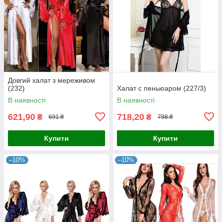
Довгий халат з мереживом
(232)
Халат с пеньюаром (227/3)
В наявності
В наявності
621,90
718,20
₴
₴
691 ₴
798 ₴
Купити
Купити
–10%
–10%