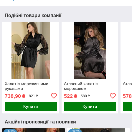
Подібні товари компанії
Халат із мереживними
Атласний халат із
Атла
рукавами
мереживом
738,90
522
578
₴
₴
821 ₴
580 ₴
Купити
Купити
Акційні пропозиції та новинки
–10%
–10%