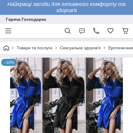
Найкращі засоби для інтимного комфорту та
здоров'я
Гаряча Господарка
Товари та послуги
Сексуальне здоров'я
Еротическая
–10%