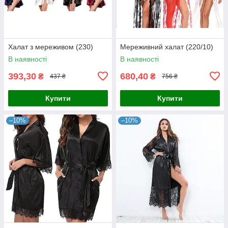
Халат з мереживом (230)
Мереживний халат (220/10)
В наявності
В наявності
393,30
680,40
₴
₴
437 ₴
756 ₴
Купити
Купити
–10%
–10%