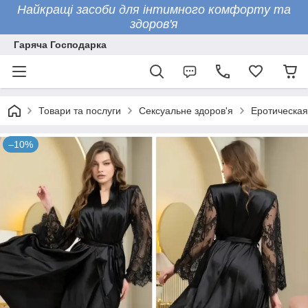
Найкращі засоби для інтимного комфорту та
здоров'я
Гаряча Господарка
Товари та послуги
Сексуальне здоров'я
Еротическая
–10%