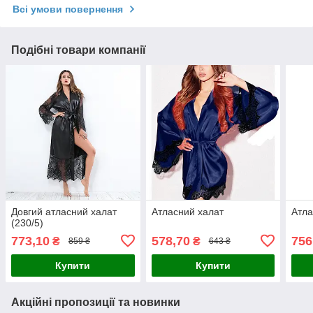
Всі умови повернення
Подібні товари компанії
Довгий атласний халат
Атласний халат
Атла
(230/5)
773,10
578,70
756
₴
₴
859 ₴
643 ₴
Купити
Купити
Акційні пропозиції та новинки