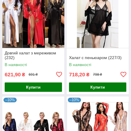
Довгий халат з мереживом
(232)
Халат с пеньюаром (227/3)
В наявності
В наявності
621,90
718,20
₴
₴
691 ₴
798 ₴
Купити
Купити
–10%
–10%