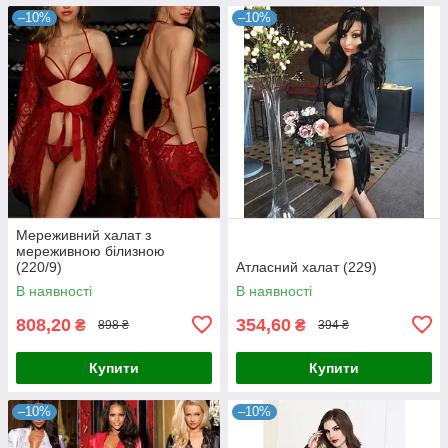
–10%
–10%
Мереживний халат з
мереживною білизною
(220/9)
Атласний халат (229)
В наявності
В наявності
808,20
354,60
₴
₴
898 ₴
394 ₴
Купити
Купити
–10%
–10%