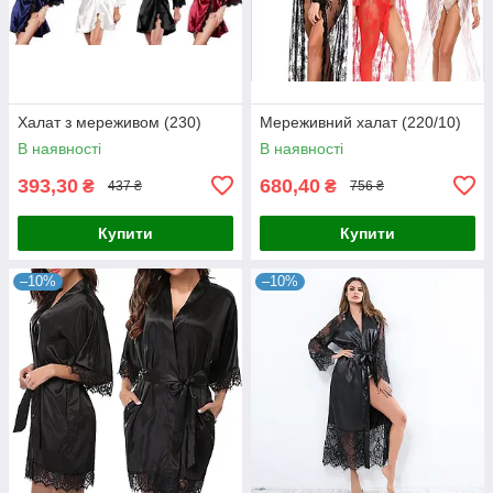
Халат з мереживом (230)
Мереживний халат (220/10)
В наявності
В наявності
393,30
680,40
₴
₴
437 ₴
756 ₴
Купити
Купити
–10%
–10%