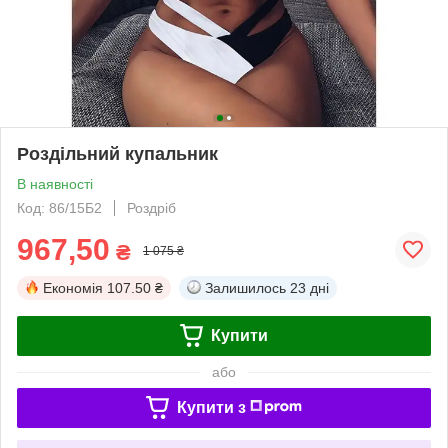
Роздільний купальник
В наявності
Код: 86/15Б2
Роздріб
967,50
₴
1 075 ₴
Економія
107.50 ₴
Залишилось
23 дні
Купити
або
Купити з