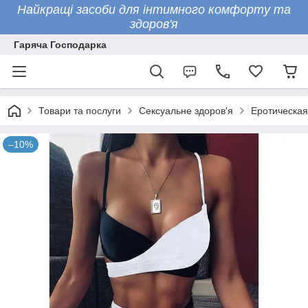
Найкращі засоби для інтимного комфорту та
здоров'я
Гаряча Господарка
Товари та послуги
Сексуальне здоров'я
Еротическая
–10%