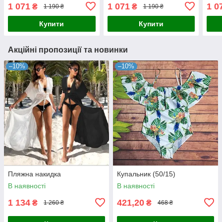
1 071
1 071
1 0
₴
₴
1 190 ₴
1 190 ₴
Купити
Купити
Акційні пропозиції та новинки
–10%
–10%
Пляжна накидка
Купальник (50/15)
В наявності
В наявності
1 134
421,20
₴
₴
1 260 ₴
468 ₴