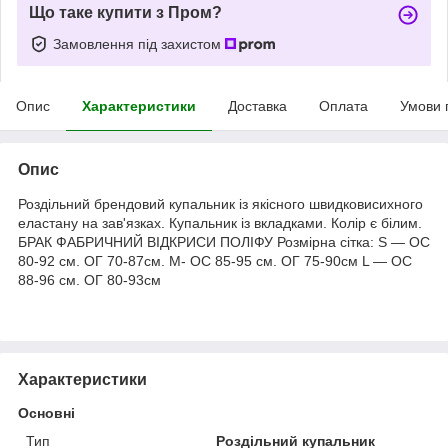
Що таке купити з Пром?
Замовлення під захистом
Опис
Характеристики
Доставка
Оплата
Умови 
Опис
Роздільний брендовий купальник із якісного швидковисихного
еластану на зав'язках. Купальник із вкладками. Колір є білим.
БРАК ФАБРИЧНИЙ ВІДКРИСИ ПОЛІФУ Розмірна сітка: S — ОС
80-92 см. ОГ 70-87см. M- ОС 85-95 см. ОГ 75-90см L — ОС
88-96 см. ОГ 80-93см
Характеристики
Основні
Тип
Роздільний купальник