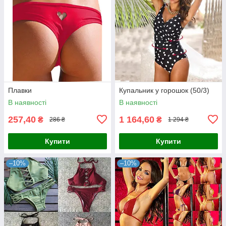
Плавки
Купальник у горошок (50/3)
В наявності
В наявності
257,40
1 164,60
₴
₴
286 ₴
1 294 ₴
Купити
Купити
–10%
–10%