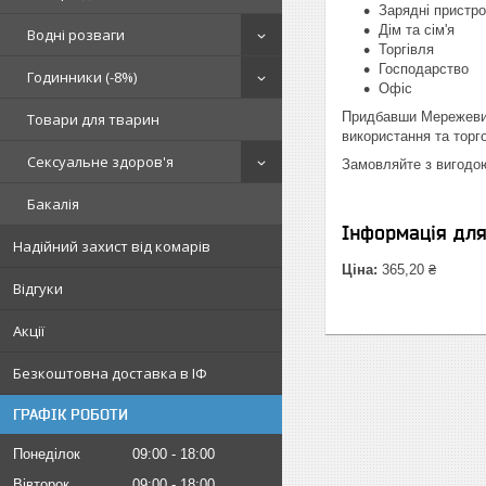
Зарядні пристро
Дім та сім'я
Водні розваги
Торгівля
Господарство
Годинники (-8%)
Офіс
Придбавши Мережевий
Товари для тварин
використання та торг
Сексуальне здоров'я
Замовляйте з вигодо
Бакалія
Інформація дл
Надійний захист від комарів
Ціна:
365,20 ₴
Відгуки
Акції
Безкоштовна доставка в ІФ
ГРАФІК РОБОТИ
Понеділок
09:00
18:00
Вівторок
09:00
18:00