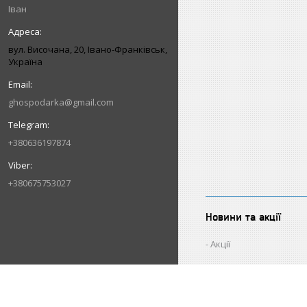
Іван
вул. Височана, 20, Івано-Франківськ,
Україна
ghospodarka@gmail.com
+380636197874
+380675753027
Новини та акції
Акції