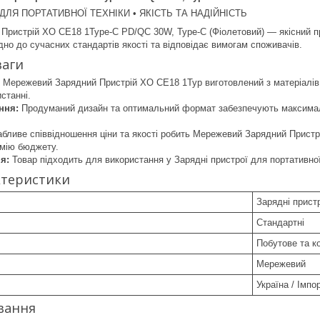
ДЛЯ ПОРТАТИВНОЇ ТЕХНІКИ • ЯКІСТЬ ТА НАДІЙНІСТЬ
ристрій XO CE18 1Type-C PD/QC 30W, Type-C (Фіолетовий) — якісний пр
дно до сучасних стандартів якості та відповідає вимогам споживачів.
ваги
 Мережевий Зарядний Пристрій XO CE18 1Typ виготовлений з матеріалів,
станні.
ння:
Продуманий дизайн та оптимальний формат забезпечують максималь
бливе співвідношення ціни та якості робить Мережевий Зарядний Прист
омію бюджету.
я:
Товар підходить для використання у Зарядні пристрої для портативно
ктеристики
Зарядні пристр
Стандартні
Побутове та к
Мережевий
Україна / Імпо
вання