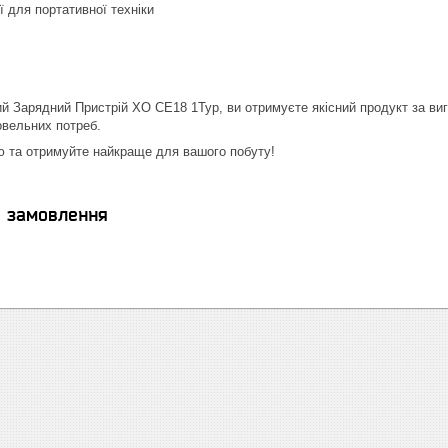
ї для портативної техніки
 Зарядний Пристрій XO CE18 1Typ, ви отримуєте якісний продукт за ви
овельних потреб.
ю та отримуйте найкраще для вашого побуту!
я замовлення