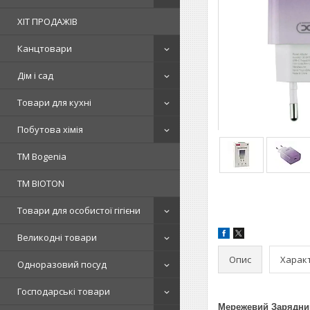
ХІТ ПРОДАЖІВ
Канцтовари
Дім і сад
Товари для кухні
Побутова хімія
ТМ Bogenia
ТМ BIOTON
Товари для особистої гігієни
Великодні товари
Опис
Харак
Одноразовий посуд
Господарські товари
Мережевий Зарядний