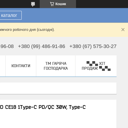
Кошик
 каталог
жчого робочого дня (сьогодні).
-96-08
+380 (99) 486-91-86
+380 (67) 575-30-27
ТМ ГАРЯЧА
▀▄▀▄ ХІТ
КОНТАКТИ
ГОСПОДАРКА
ПРОДАЖ ▀▄▀▄
O CE18 1Type-C PD/QC 30W, Type-C