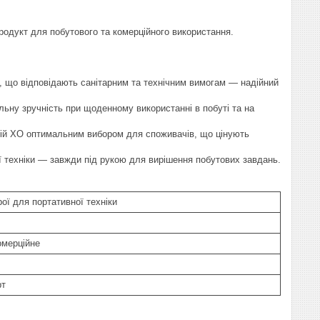
одукт для побутового та комерційного використання.
 що відповідають санітарним та технічним вимогам — надійний
ну зручність при щоденному використанні в побуті та на
рій XO оптимальним вибором для споживачів, що цінують
ї техніки — завжди під рукою для вирішення побутових завдань.
ої для портативної техніки
омерційне
рт