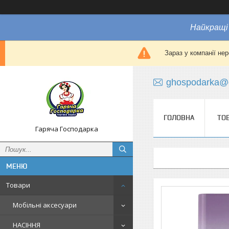
Найкращі 
Зараз у компанії не
ghospodarka@
ГОЛОВНА
ТО
Гаряча Господарка
Товари
Мобільні аксесуари
НАСІННЯ