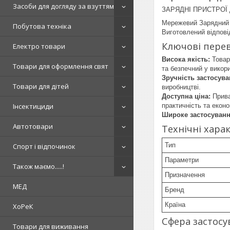
Засоби для догляду за взуттям
ЗАРЯДНІ ПРИСТРОЇ 
Мережевий Зарядний П
Побутова техніка
Виготовлений відпові
Ключові пере
Електро товари
Висока якість:
Товар
Товари для оформлення свят
та безпечний у викори
Зручність застосува
Товари для дітей
виробництві.
Доступна ціна:
Прива
Інсектициди
практичність та екон
Широке застосуванн
Автотовари
Технічні хара
Тип
Спорт і відпочинок
Параметри
Також маємо.....!
Призначення
МЕД
Бренд
Країна
ХоРеК
Сфера застосу
Товари для виживання